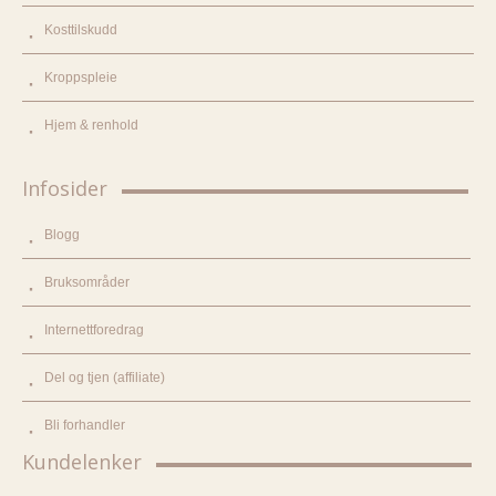
Kosttilskudd
Kroppspleie
Hjem & renhold
Infosider
Blogg
Bruksområder
Internettforedrag
Del og tjen (affiliate)
Bli forhandler
Kundelenker