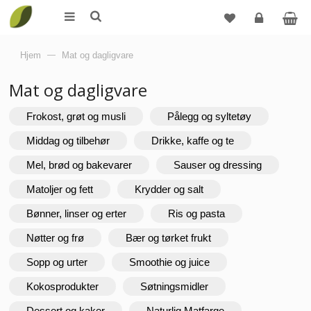
Logg
Hjem
—
Mat og dagligvare
inn
Mat og dagligvare
Frokost, grøt og musli
Pålegg og syltetøy
Middag og tilbehør
Drikke, kaffe og te
Mel, brød og bakevarer
Sauser og dressing
Matoljer og fett
Krydder og salt
Bønner, linser og erter
Ris og pasta
Nøtter og frø
Bær og tørket frukt
Sopp og urter
Smoothie og juice
Kokosprodukter
Søtningsmidler
Dessert og kaker
Naturlig Matfarge