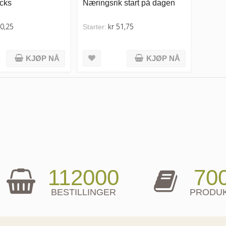
cks
Næringsrik start på dagen
40,25
kr 51,75
Starter:
KJØP NÅ
KJØP NÅ
112000
70
BESTILLINGER
PRODU