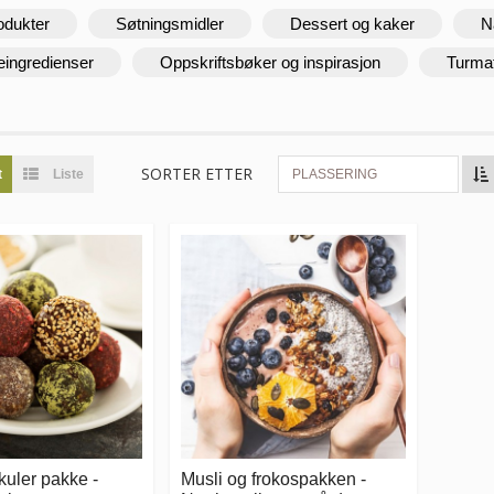
odukter
Søtningsmidler
Dessert og kaker
N
eingredienser
Oppskriftsbøker og inspirasjon
Turma
SORTER ETTER
t
Liste
PLASSERING
kuler pakke -
Musli og frokospakken -