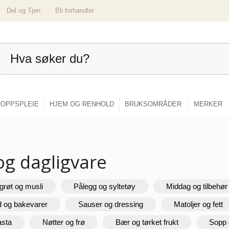
Del og Tjen
Bli forhandler
OPPSPLEIE
HJEM OG RENHOLD
BRUKSOMRÅDER
MERKER
og dagligvare
grøt og musli
Pålegg og syltetøy
Middag og tilbehør
d og bakevarer
Sauser og dressing
Matoljer og fett
asta
Nøtter og frø
Bær og tørket frukt
Sopp 