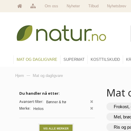
Om oss
Nyheter
Tilbud
Nyhetsbrev
MAT OG DAGLIGVARE
SUPERMAT
KOSTTILSKUDD
KR
Hjem
—
Mat og dagligvare
Mat 
Du handler nå etter:
Avansert filter:
Bønner & frø
Frokost, 
Merke:
Helios
Mel, brø
Ris og p
VIS ALLE MERKER