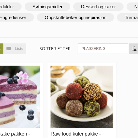
odukter
Søtningsmidler
Dessert og kaker
N
eingredienser
Oppskriftsbøker og inspirasjon
Turma
SORTER ETTER
t
Liste
PLASSERING
kake pakken -
Raw food kuler pakke -