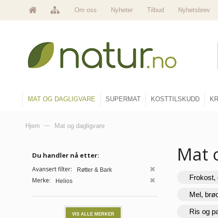
Om oss
Nyheter
Tilbud
Nyhetsbrev
MAT OG DAGLIGVARE
SUPERMAT
KOSTTILSKUDD
KR
Hjem
—
Mat og dagligvare
Mat 
Du handler nå etter:
Avansert filter:
Røtter & Bark
Frokost, 
Merke:
Helios
Mel, brø
Ris og p
VIS ALLE MERKER