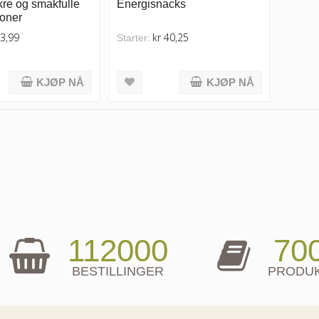
re og smakfulle
Energisnacks
oner
23,99
kr 40,25
Starter:
KJØP NÅ
KJØP NÅ
112000
70
BESTILLINGER
PRODU