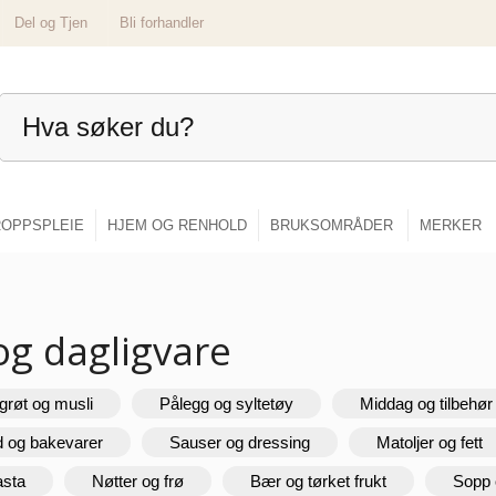
Del og Tjen
Bli forhandler
OPPSPLEIE
HJEM OG RENHOLD
BRUKSOMRÅDER
MERKER
og dagligvare
grøt og musli
Pålegg og syltetøy
Middag og tilbehør
d og bakevarer
Sauser og dressing
Matoljer og fett
asta
Nøtter og frø
Bær og tørket frukt
Sopp 