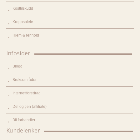
Kosttilskudd
Kroppspleie
Hjem & renhold
Infosider
Blogg
Bruksområder
Internettforedrag
Del og tjen (affiliate)
Bli forhandler
Kundelenker