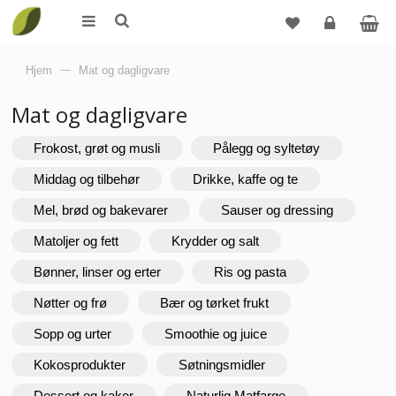
Logg
Hjem
—
Mat og dagligvare
inn
Mat og dagligvare
Frokost, grøt og musli
Pålegg og syltetøy
Middag og tilbehør
Drikke, kaffe og te
Mel, brød og bakevarer
Sauser og dressing
Matoljer og fett
Krydder og salt
Bønner, linser og erter
Ris og pasta
Nøtter og frø
Bær og tørket frukt
Sopp og urter
Smoothie og juice
Kokosprodukter
Søtningsmidler
Dessert og kaker
Naturlig Matfarge