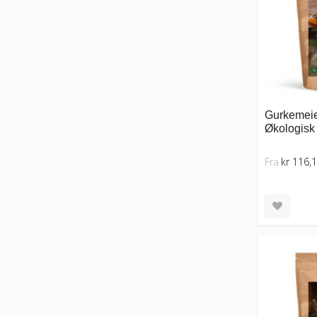
Gurkemeie 
Økologisk 
Fra
kr 116,