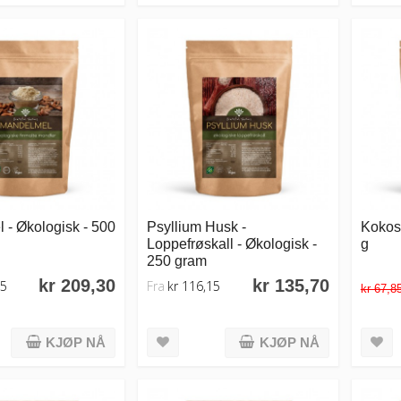
 - Økologisk - 500
Psyllium Husk -
Kokosm
Loppefrøskall - Økologisk -
g
250 gram
kr 209,30
kr 135,70
25
Fra
kr 116,15
kr 67,8
KJØP NÅ
KJØP NÅ