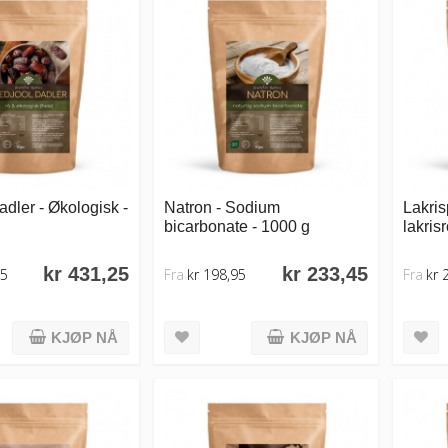
dler - Økologisk -
Natron - Sodium
Lakris
bicarbonate - 1000 g
lakris
kr 431,25
kr 233,45
85
Fra
kr 198,95
Fra
kr 
KJØP NÅ
KJØP NÅ