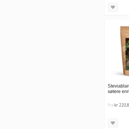
Steviablan
søtere enn
Fra
kr 220,