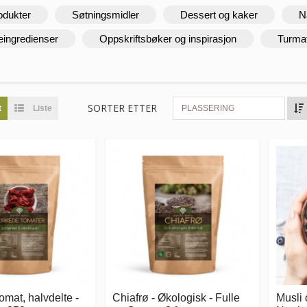
odukter
Søtningsmidler
Dessert og kaker
N
eingredienser
Oppskriftsbøker og inspirasjon
Turma
SORTER ETTER
t
Liste
PLASSERING
tomat, halvdelte -
Chiafrø - Økologisk - Fulle
Musli 