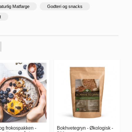
aturlig Matfarge
Godteri og snacks
t
og frokospakken -
Bokhvetegryn - Økologisk -