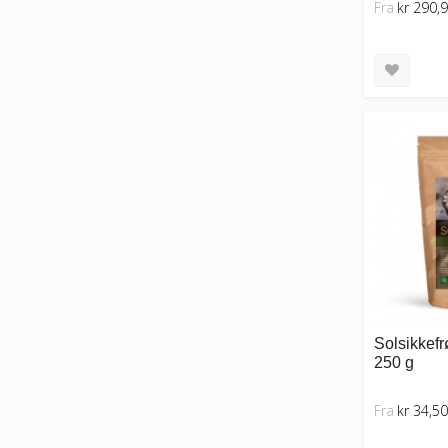
Fra
kr 290,
Solsikkefr
250 g
Fra
kr 34,50