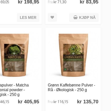
kr 198,95
kr 83,95
169,05
Fra
kr 71,30
LES MER
KJØP NÅ
apulver - Matcha
Grønn Kaffebønne Pulver -
onial powder -
Rå - Økologisk - 250 g
isk - 250 g
kr 405,95
kr 135,70
346,15
Fra
kr 116,15