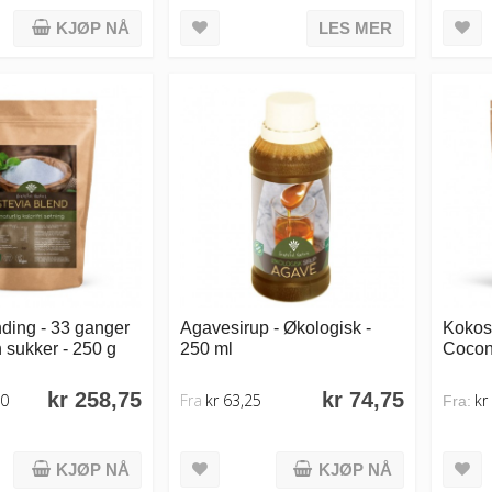
KJØP NÅ
LES MER
ding - 33 ganger
Agavesirup - Økologisk -
Kokos
 sukker - 250 g
250 ml
Cocon
kr 258,75
kr 74,75
80
Fra
kr 63,25
kr
Fra:
KJØP NÅ
KJØP NÅ