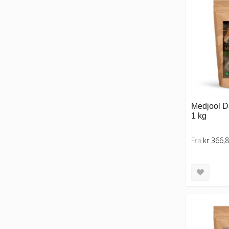
Medjool Da
1 kg
Fra
kr 366,