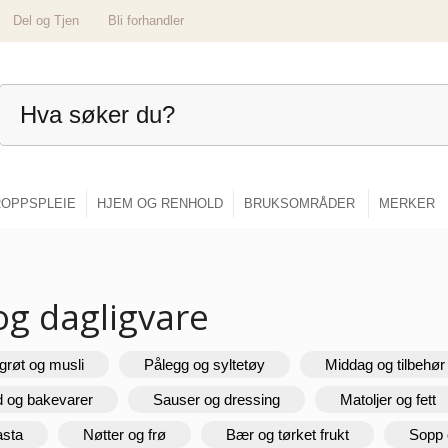
Del og Tjen
Bli forhandler
OPPSPLEIE
HJEM OG RENHOLD
BRUKSOMRÅDER
MERKER
og dagligvare
grøt og musli
Pålegg og syltetøy
Middag og tilbehør
d og bakevarer
Sauser og dressing
Matoljer og fett
asta
Nøtter og frø
Bær og tørket frukt
Sopp 