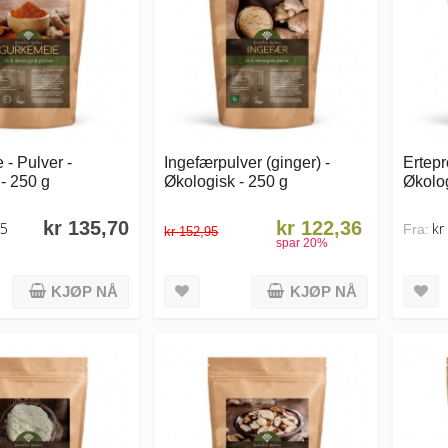
- Pulver -
Ingefærpulver (ginger) -
Ertepr
- 250 g
Økologisk - 250 g
Økolo
kr 135,70
kr 122,36
15
kr
Fra:
kr 152,95
spar
20
%
KJØP NÅ
KJØP NÅ