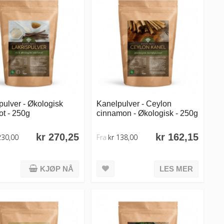
pulver - Økologisk
Kanelpulver - Ceylon
rot - 250g
cinnamon - Økologisk - 250g
kr 270,25
kr 162,15
230,00
Fra
kr 138,00
KJØP NÅ
LES MER