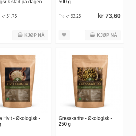
srik start på dagen
500 g
kr 73,60
kr 51,75
Fra
kr 63,25
:
KJØP NÅ
KJØP NÅ
 Hvit - Økologisk -
Gresskarfrø - Økologisk -
g
250 g