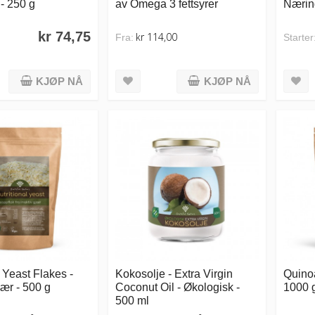
- 250 g
av Omega 3 fettsyrer
Næring
kr 74,75
kr 114,00
Fra:
Starter
KJØP NÅ
KJØP NÅ
l Yeast Flakes -
Kokosolje - Extra Virgin
Quinoa
ær - 500 g
Coconut Oil - Økologisk -
1000 
500 ml