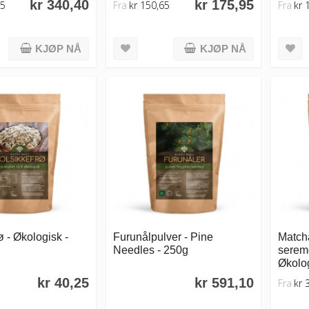
kr 340,40
kr 175,95
95
Fra
kr 150,65
Fra
kr 
KJØP NÅ
KJØP NÅ
ø - Økologisk -
Furunålpulver - Pine
Match
Needles - 250g
serem
Økolog
kr 40,25
kr 591,10
Fra
kr 