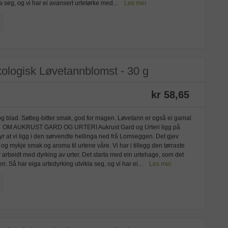
 seg, og vi har ei avansert urtetørke med...
Les mer
ologisk Løvetannblomst - 30 g
kr 58,65
g blad. Søtleg-bitter smak, god for magen. Løvetann er også ei gamal
atin. OM AUKRUST GARD OG URTERI Aukrust Gard og Urteri ligg på
yr at vi ligg i den sørvendte hellinga ned frå Lomseggen. Det gjev
 mykje smak og aroma til urtene våre. Vi har i tillegg den tørraste
r arbeidt med dyrking av urter. Det starta med ein urtehage, som det
 Så har eiga urtedyrking utvikla seg, og vi har ei...
Les mer