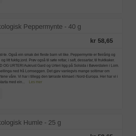
kologisk Peppermynte - 40 g
kr 58,65
-te. Også ein smak dei fleste barn vil like. Peppermynte er fleirårig og
 litt fuktig jord. Prøv også til søte rettar, i saft, dessartar, til fruktkaker.
G URTERI Aukrust Gard og Urteri ligg på Solsida i Bøverdalen i Lom.
e hellinga ned frå Lomseggen. Det gjev vanlegvis mange soltimar om
ne våre. Vi har i tillegg den tørraste klimaet i Nord-Europa. Her har vi i
starta med ein...
Les mer
ologisk Humle - 25 g