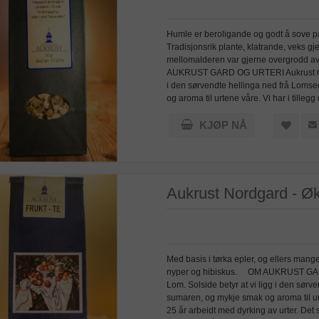
Humle er beroligande og godt å sove på, - 
Tradisjonsrik plante, klatrande, veks gje
mellomalderen var gjerne overgrodd a
AUKRUST GARD OG URTERI Aukrust Gard o
i den sørvendte hellinga ned frå Loms
og aroma til urtene våre. Vi har i tilleg
KJØP NÅ
Aukrust Nordgard - Øko
Med basis i tørka epler, og ellers mang
nyper og hibiskus. OM AUKRUST GARD 
Lom. Solside betyr at vi ligg i den sø
sumaren, og mykje smak og aroma til urte
25 år arbeidt med dyrking av urter. Det