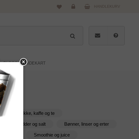
HANDLEKURV
Logg
inn
BLOGG
SIDEKART
Drikke, kaffe og te
Krydder og salt
Bønner, linser og erter
og urter
Smoothie og juice