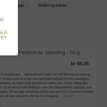
aturlig Matfarge
Godteri og snacks
t
ologisk Peiskos-te, blanding - 50 g
kr 58,65
anel. Til kveldskosen. OM AUKRUST GARD OG URTERI Aukrust Gard og
m. Solside betyr at vi ligg i den sørvendte hellinga ned frå Lomseggen.
maren, og mykje smak og aroma til urtene våre. Vi har i tillegg den
vi i 25 år arbeidt med dyrking av urter. Det starta med ein urtehage, som
ren. Så har eiga urtedyrking utvikla seg, og vi har ei avansert urtetørke
are på farge og aroma. Det ser du på fargene...
Les mer