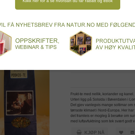
Klikk her for å se hvordan du får rabatt og ebok
odukter
Søtningsmidler
Dessert og kaker
N
eingredienser
Oppskriftsbøker og inspirasjon
Turma
SORTER ETTER
t
Liste
PLASSERING
Aukrust Nordgard - Øk
Frukt-te med nellik, koriander og k
Urteri ligg på Solsida i Bøverdalen i Lo
Det gjev vanlegvis mange soltimar om su
tørraste klimaet i Nord-Europa. Her har 
det framleis er mogleg å besøke om suma
med luftavfuktning som tek svært godt v
KJØP NÅ