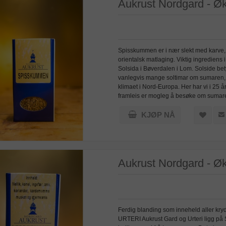
Aukrust Nordgard - Ø
Spisskummen er i nær slekt med karve, m
orientalsk matlaging. Viktig ingredie
Solsida i Bøverdalen i Lom. Solside bet
vanlegvis mange soltimar om sumaren, og
klimaet i Nord-Europa. Her har vi i 25 å
framleis er mogleg å besøke om sumaren.
KJØP NÅ
Aukrust Nordgard - Øk
Ferdig blanding som inneheld aller 
URTERI Aukrust Gard og Urteri ligg på S