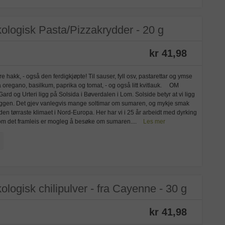
ologisk Pasta/Pizzakrydder - 20 g
kr 41,98
e hakk, - også den ferdigkjøpte! Til sauser, fyll osv, pastarettar og ymse
regano, basilkum, paprika og tomat, - og også litt kvitlauk. OM
g Urteri ligg på Solsida i Bøverdalen i Lom. Solside betyr at vi ligg
eggen. Det gjev vanlegvis mange soltimar om sumaren, og mykje smak
g den tørraste klimaet i Nord-Europa. Her har vi i 25 år arbeidt med dyrking
 som det framleis er mogleg å besøke om sumaren....
Les mer
logisk chilipulver - fra Cayenne - 30 g
kr 41,98