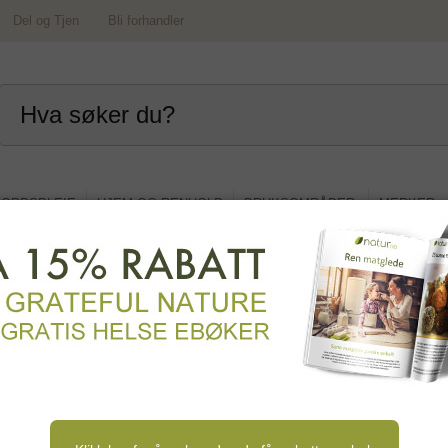
Del og Tjen
Bli forhandler
OPPSPLEIE
HJEM OG RENHOLD
BRUKSOMRÅDER
MERKER
og dagligvare
grøt og musli
Pålegg og syltetøy
Middag og tilbehør
d og bakevarer
Sauser og dressing
Matoljer og fett
asta
Nøtter og frø
Bær og tørket frukt
Sopp 