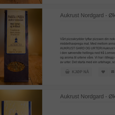
Aukrust Nordgard - Øk
Vårt pizzakrydder lyftar pizzaen din nokr
middelhavprega mat. Med mellom anna o
AUKRUST GARD OG URTERI Aukrust Gard o
i den sørvendte hellinga ned frå Loms
og aroma til urtene våre. Vi har i tilleg
av urter. Det starta med ein urtehage,
KJØP NÅ
Aukrust Nordgard - Øko