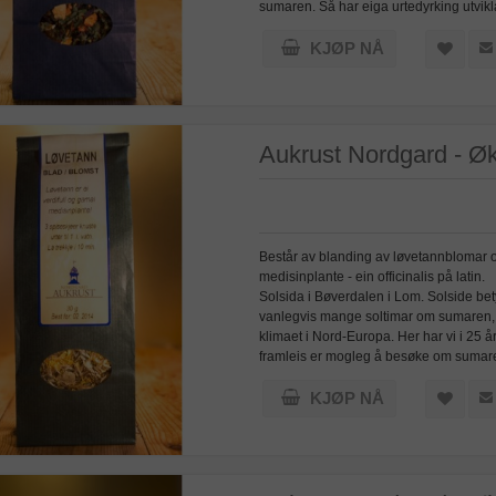
sumaren. Så har eiga urtedyrking utvikla
KJØP NÅ
Aukrust Nordgard - Øk
Består av blanding av løvetannblomar o
medisinplante - ein officinalis på l
Solsida i Bøverdalen i Lom. Solside bet
vanlegvis mange soltimar om sumaren, og
klimaet i Nord-Europa. Her har vi i 25 å
framleis er mogleg å besøke om sumaren.
KJØP NÅ