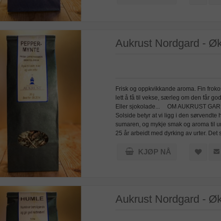
Aukrust Nordgard - Ø
Frisk og oppkvikkande aroma. Fin frokost
lett å få til vekse, særleg om den får god og
Eller sjokolade... OM AUKRUST GARD O
Solside betyr at vi ligg i den sørvendt
sumaren, og mykje smak og aroma til urte
25 år arbeidt med dyrking av urter. Det 
KJØP NÅ
Aukrust Nordgard - Øk