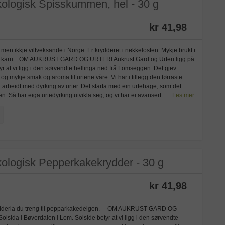
kologisk Spisskummen, hel - 30 g
kr 41,98
en ikkje viltveksande i Norge. Er krydderet i nøkkelosten. Mykje brukt i
ns i karri. OM AUKRUST GARD OG URTERI Aukrust Gard og Urteri ligg på
yr at vi ligg i den sørvendte hellinga ned frå Lomseggen. Det gjev
 mykje smak og aroma til urtene våre. Vi har i tillegg den tørraste
r arbeidt med dyrking av urter. Det starta med ein urtehage, som det
 Så har eiga urtedyrking utvikla seg, og vi har ei avansert...
Les mer
ologisk Pepperkakekrydder - 30 g
kr 41,98
krydderia du treng til pepparkakedeigen. OM AUKRUST GARD OG
olsida i Bøverdalen i Lom. Solside betyr at vi ligg i den sørvendte