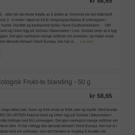
kr 58,65
difor blir dei fleste trøytte av å drikke øl. Inneheld ein del bitterstoff.
rne 3 - 4 meter i løpet av eit år. Inngangsportalane til urtehagane i
v humle. Hardfør og tradisjonelt dyrka i Nord-Gudbrandsdalen. OM
g Urteri ligg på Solsida i Bøverdalen i Lom. Solside betyr at vi ligg
eggen. Det gjev vanlegvis mange soltimar om sumaren, og mykje smak
g den tørraste klimaet i Nord-Europa. Her har vi...
Les mer
logisk Frukt-te blanding - 50 g
kr 58,65
e slags tørka bær. Sunn og frisk smak av frukt, bær og mynte. Med knuste
OG URTERI Aukrust Gard og Urteri ligg på Solsida i Bøverdalen i
rvendte hellinga ned frå Lomseggen. Det gjev vanlegvis mange soltimar om
ne våre. Vi har i tillegg den tørraste klimaet i Nord-Europa. Her har vi i
 starta med ein urtehage, som det framleis er mogleg å besøke om