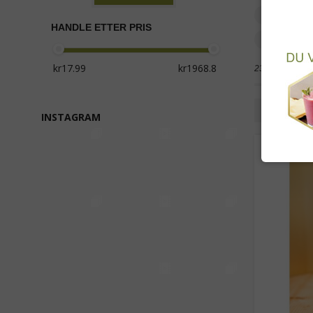
Kokospr
HANDLE ETTER PRIS
Sjokolad
23 produkter
Rutenet
INSTAGRAM