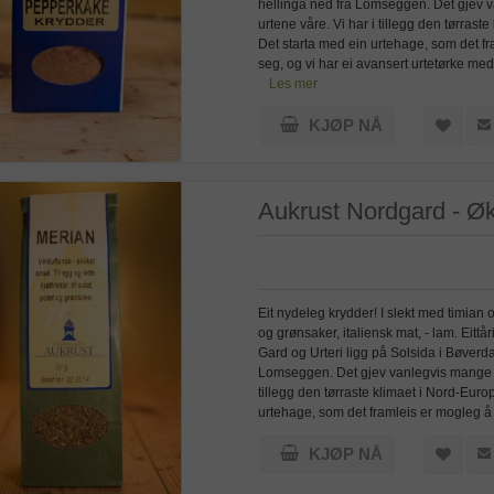
hellinga ned frå Lomseggen. Det gjev 
urtene våre. Vi har i tillegg den tørrast
Det starta med ein urtehage, som det f
seg, og vi har ei avansert urtetørke med
Les mer
KJØP NÅ
Aukrust Nordgard - Øk
Eit nydeleg krydder! I slekt med timian
og grønsaker, italiensk mat, - lam. E
Gard og Urteri ligg på Solsida i Bøverda
Lomseggen. Det gjev vanlegvis mange s
tillegg den tørraste klimaet i Nord-Europ
urtehage, som det framleis er mogleg å
KJØP NÅ