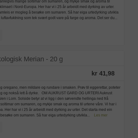
vanlegvis mange soltimar om sumaren, og mykje smak og aroma til
e klimaet i Nord-Europa. Her har vi i 25 år arbeidt med dyrking av urter.
ramleis er mogleg å besøke om sumaren. Så har eiga urtedyrking utvikla
 luftavfuktning som tek svært godt vare på farge og aroma. Det ser du...
ologisk Merian - 20 g
kr 41,98
 og oregano, men mildare og rundare i smaken. Prøv til eggerettar, poteter
ittårig og nokså lett å dyrke. OM AUKRUST GARD OG URTERI Aukrust
len i Lom. Solside betyr at vi ligg i den sørvendte hellinga ned frå
oltimar om sumaren, og mykje smak og aroma til urtene våre. Vi har i
a. Her har vi i 25 år arbeidt med dyrking av urter. Det starta med ein
 besøke om sumaren. Så har eiga urtedyrking utvikla...
Les mer