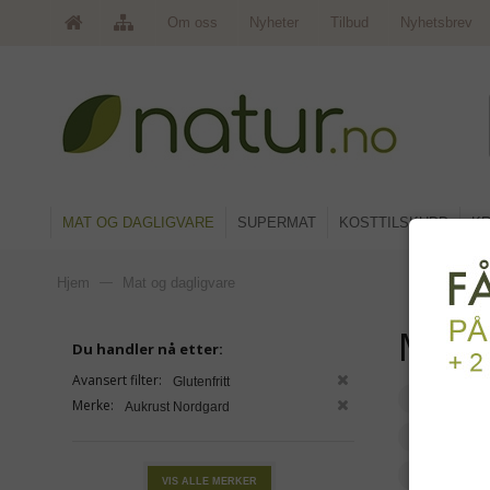
Om oss
Nyheter
Tilbud
Nyhetsbrev
MAT OG DAGLIGVARE
SUPERMAT
KOSTTILSKUDD
KR
Hjem
—
Mat og dagligvare
Mat 
Du handler nå etter:
Avansert filter:
Glutenfritt
Frokost, 
Merke:
Aukrust Nordgard
Mel, brø
Ris og p
VIS ALLE MERKER