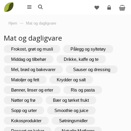
Logg
Hjem
—
Mat og dagligvare
inn
Mat og dagligvare
Frokost, grøt og musli
Pålegg og syltetøy
Middag og tilbehør
Drikke, kaffe og te
Mel, brød og bakevarer
Sauser og dressing
Matoljer og fett
Krydder og salt
Bønner, linser og erter
Ris og pasta
Nøtter og frø
Bær og tørket frukt
Sopp og urter
Smoothie og juice
Kokosprodukter
Søtningsmidler
Dessert og kaker
Naturlig Matfarge