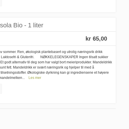
ola Bio - 1 liter
kr 65,00
v sommer. Ren, økologisk plantebasert og utrolig næringsrik drikk
elig. Laktosefri & Glutenfri. NØKKELEGENSKAPER Ingen tilsatt sukker
t godt alternativ til deg som har valgt bort meieriprodukter. Mandeldrikk
unt fett. Mandeldrikk er svært næringsrik og hjelper til med å
 tilsetningsstoffer. Økologiske dyrkning kan gi ingrediensene et høyere
mandelmelken...
Les mer