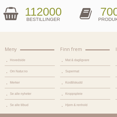
112000
70
BESTILLINGER
PRODU
Meny
Finn frem
Hovedside
Mat & dagligvare
Om Natur.no
Supermat
Merker
Kosttilskudd
Se alle nyheter
Kroppspleie
Se alle tilbud
Hjem & renhold