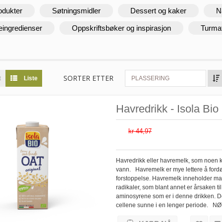
odukter
Søtningsmidler
Dessert og kaker
N
eingredienser
Oppskriftsbøker og inspirasjon
Turma
SORTER ETTER
t
Liste
PLASSERING
Havredrikk - Isola Bio -
kr 44,97
Havredrikk eller havremelk, som noen kal
vann. Havremelk er mye lettere å ford
forstoppelse. Havremelk inneholder mang
radikaler, som blant annet er årsaken ti
aminosyrene som er i denne drikken. Det
cellene sunne i en lenger periode. N