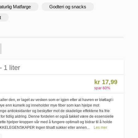
aturlig Matfarge
Godteri og snacks
t
 1 liter
kr 17,99
spar
60
%
ler den, er laget av vesken som er igjen etter at havren er bløtlagt i
øye enn kumelk og inneholder mye fiber som kan hjelpe mot
e antioksidanter og beskytter mot de skadelige effektene fra frie
l for tidlig aldring. Denne fordelen er også takket være de essensielle
te hjelper kroppen vår med å fungere optimalt og bidrar til å holde
ØKKELEGENSKAPER Ingen tilsatt sukker eller annen...
Les mer