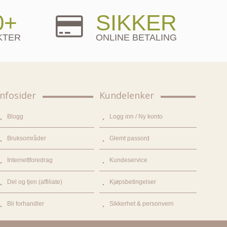
0+
SIKKER
KTER
ONLINE BETALING
Infosider
Kundelenker
Blogg
Logg inn / Ny konto
Bruksområder
Glemt passord
Internettforedrag
Kundeservice
Del og tjen (affiliate)
Kjøpsbetingelser
Bli forhandler
Sikkerhet & personvern