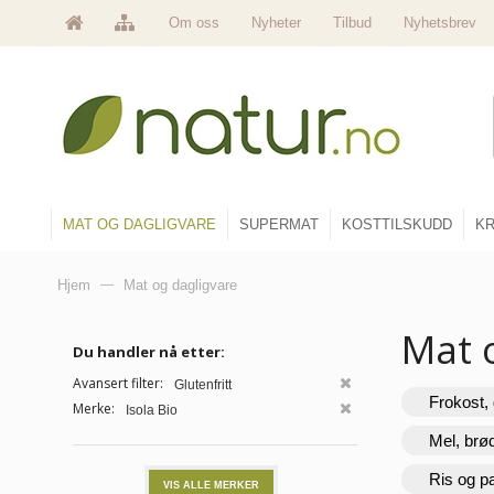
Om oss
Nyheter
Tilbud
Nyhetsbrev
MAT OG DAGLIGVARE
SUPERMAT
KOSTTILSKUDD
KR
Hjem
—
Mat og dagligvare
Mat 
Du handler nå etter:
Avansert filter:
Glutenfritt
Frokost, 
Merke:
Isola Bio
Mel, brø
Ris og p
VIS ALLE MERKER