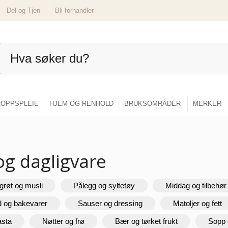
Del og Tjen
Bli forhandler
OPPSPLEIE
HJEM OG RENHOLD
BRUKSOMRÅDER
MERKER
og dagligvare
grøt og musli
Pålegg og syltetøy
Middag og tilbehør
d og bakevarer
Sauser og dressing
Matoljer og fett
asta
Nøtter og frø
Bær og tørket frukt
Sopp 