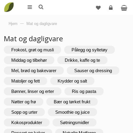
Logg
Hjem
—
Mat og dagligvare
inn
Mat og dagligvare
Frokost, grøt og musli
Pålegg og syltetøy
Middag og tilbehør
Drikke, kaffe og te
Mel, brød og bakevarer
Sauser og dressing
Matoljer og fett
Krydder og salt
Bønner, linser og erter
Ris og pasta
Nøtter og frø
Bær og tørket frukt
Sopp og urter
Smoothie og juice
Kokosprodukter
Søtningsmidler
Dessert og kaker
Naturlig Matfarge