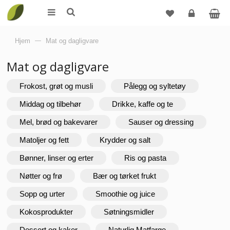
Logg
Hjem
—
Mat og dagligvare
inn
Mat og dagligvare
Frokost, grøt og musli
Pålegg og syltetøy
Middag og tilbehør
Drikke, kaffe og te
Mel, brød og bakevarer
Sauser og dressing
Matoljer og fett
Krydder og salt
Bønner, linser og erter
Ris og pasta
Nøtter og frø
Bær og tørket frukt
Sopp og urter
Smoothie og juice
Kokosprodukter
Søtningsmidler
Dessert og kaker
Naturlig Matfarge