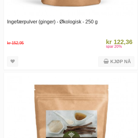
Ingefærpulver (ginger) - Økologisk - 250 g
kr 122,36
kr 152,95
spar
20
%
KJØP NÅ