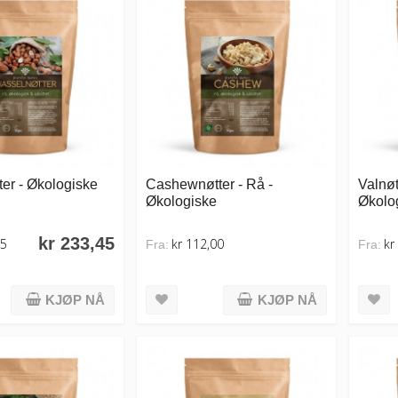
er - Økologiske
Cashewnøtter - Rå -
Valnøtt
Økologiske
Økolo
kr 233,45
95
kr 112,00
kr
Fra:
Fra:
KJØP NÅ
KJØP NÅ