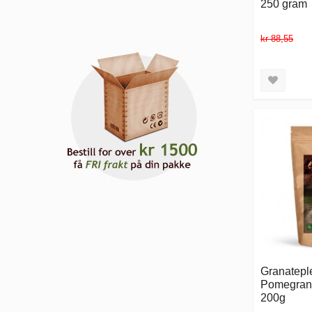
250 gram
kr 88,55
Granateple
Pomegrana
200g