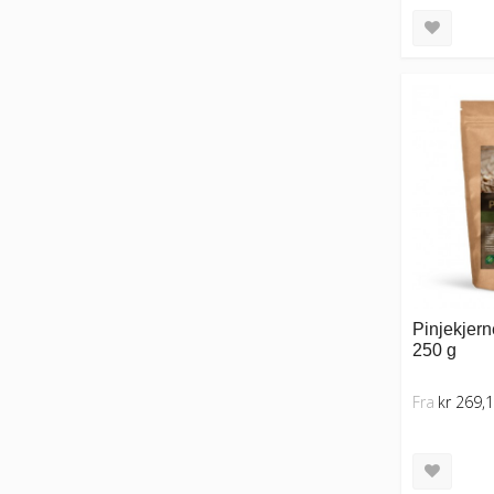
Pinjekjern
250 g
Fra
kr 269,