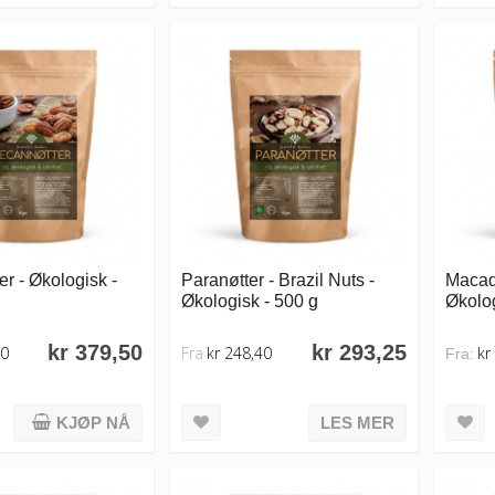
r - Økologisk -
Paranøtter - Brazil Nuts -
Macada
Økologisk - 500 g
Økolo
kr 379,50
kr 293,25
00
Fra
kr 248,40
kr
Fra:
KJØP NÅ
LES MER