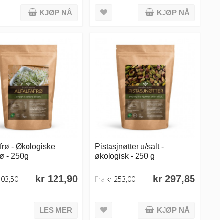
KJØP NÅ
KJØP NÅ
afrø - Økologiske
Pistasjnøtter u/salt -
rø - 250g
økologisk - 250 g
kr 121,90
kr 297,85
103,50
Fra
kr 253,00
LES MER
KJØP NÅ