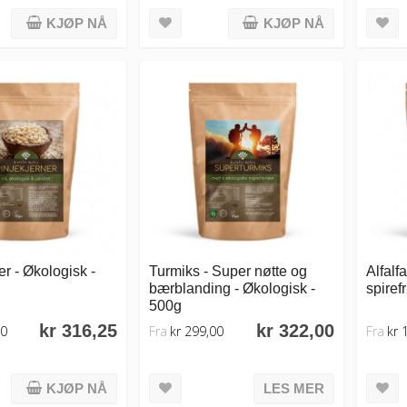
KJØP NÅ
KJØP NÅ
er - Økologisk -
Turmiks - Super nøtte og
Alfalf
bærblanding - Økologisk -
spiref
500g
kr 316,25
kr 322,00
10
Fra
kr 299,00
Fra
kr 
KJØP NÅ
LES MER