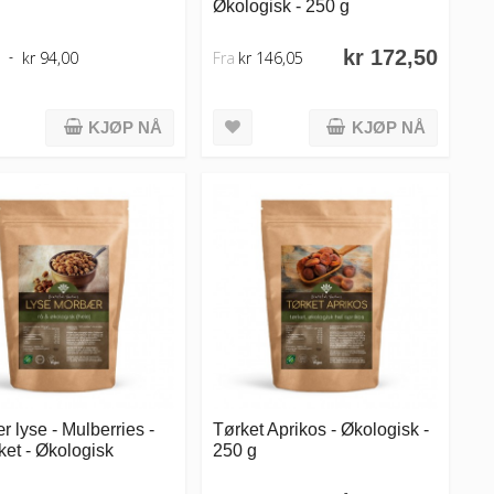
Økologisk - 250 g
kr 172,50
kr 94,00
Fra
kr 146,05
KJØP NÅ
KJØP NÅ
 lyse - Mulberries -
Tørket Aprikos - Økologisk -
ket - Økologisk
250 g