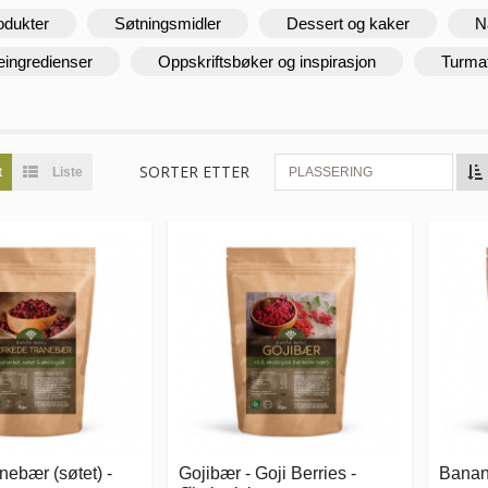
odukter
Søtningsmidler
Dessert og kaker
N
eingredienser
Oppskriftsbøker og inspirasjon
Turma
SORTER ETTER
t
Liste
PLASSERING
nebær (søtet) -
Gojibær - Goji Berries -
Banan