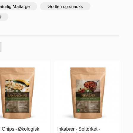
aturlig Matfarge
Godteri og snacks
t
 Chips - Økologisk
Inkabær - Soltørket -