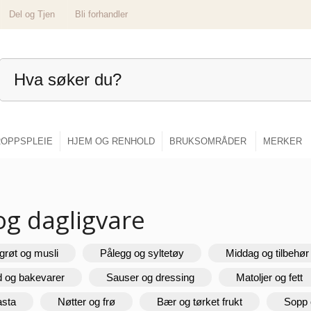
Del og Tjen
Bli forhandler
OPPSPLEIE
HJEM OG RENHOLD
BRUKSOMRÅDER
MERKER
og dagligvare
grøt og musli
Pålegg og syltetøy
Middag og tilbehør
d og bakevarer
Sauser og dressing
Matoljer og fett
asta
Nøtter og frø
Bær og tørket frukt
Sopp 