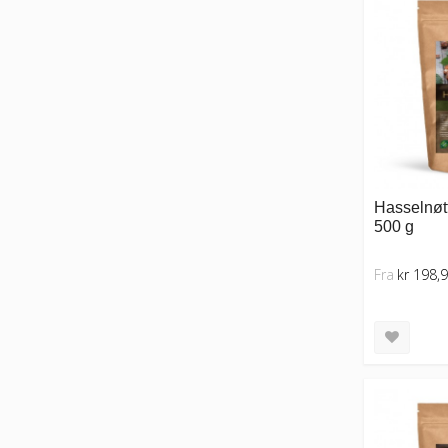
Hasselnøtt
500 g
Fra
kr 198,