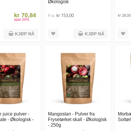
Økologisk
kr 70,84
kr 153,00
kr 28,00
Fra:
spar
20
%
KJØP NÅ
KJØP NÅ
 juice pulver -
Mangostan - Pulver fra
Morbær
te - Økologisk -
Frysetørket skall - Økologisk
Soltør
- 250g