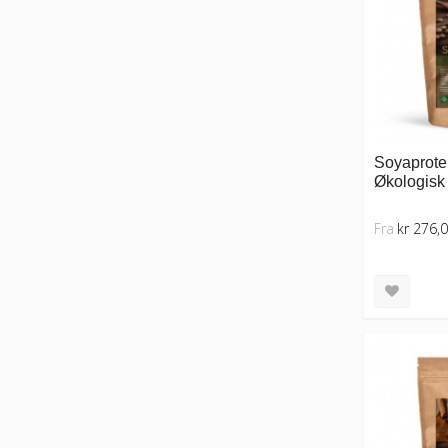
Soyaprotei
Økologisk 
Fra
kr 276,