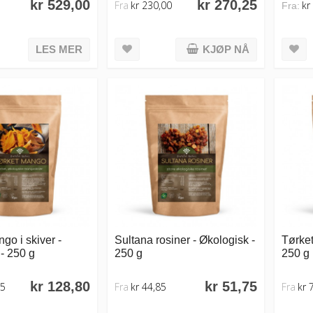
kr 529,00
kr 270,25
Fra
kr 230,00
kr
Fra:
LES MER
KJØP NÅ
go i skiver -
Sultana rosiner - Økologisk -
Tørket
- 250 g
250 g
250 g
kr 128,80
kr 51,75
25
Fra
kr 44,85
Fra
kr 