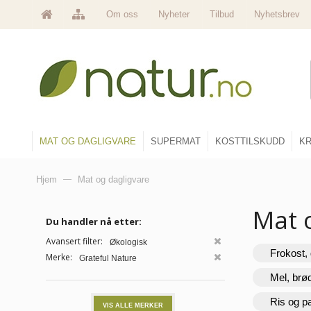
Om oss
Nyheter
Tilbud
Nyhetsbrev
MAT OG DAGLIGVARE
SUPERMAT
KOSTTILSKUDD
KR
Hjem
—
Mat og dagligvare
Mat 
Du handler nå etter:
Avansert filter:
Økologisk
Frokost, 
Merke:
Grateful Nature
Mel, brø
Ris og p
VIS ALLE MERKER