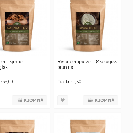
er - kjerner -
Risproteinpulver - Økologisk
gisk
brun ris
 368,00
kr 42,80
Fra:
KJØP NÅ
KJØP NÅ