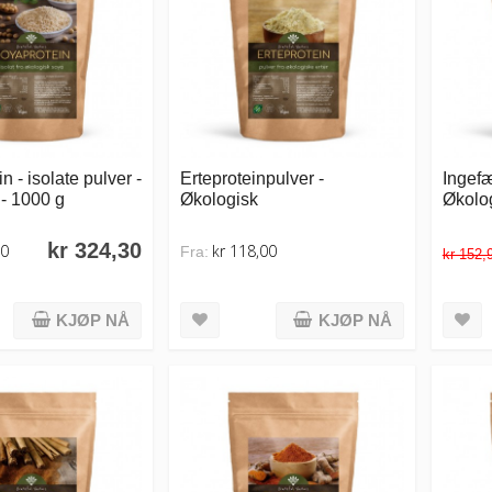
n - isolate pulver -
Erteproteinpulver -
Ingefæ
- 1000 g
Økologisk
Økolog
kr 324,30
00
kr 118,00
Fra:
kr 152,
KJØP NÅ
KJØP NÅ