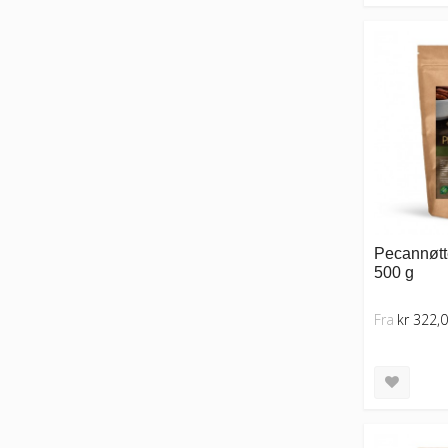
Pecannøtte
500 g
Fra
kr 322,