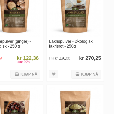
rpulver (ginger) -
Lakrispulver - Økologisk
isk - 250 g
lakrisrot - 250g
kr 122,36
kr 270,25
Fra
kr 230,00
95
spar
20
%
KJØP NÅ
KJØP NÅ