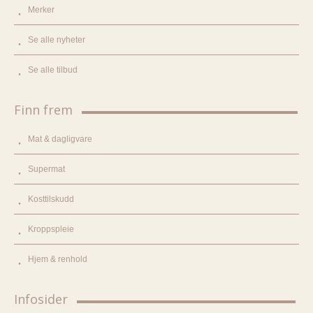
Merker
Se alle nyheter
Se alle tilbud
Finn frem
Mat & dagligvare
Supermat
Kosttilskudd
Kroppspleie
Hjem & renhold
Infosider