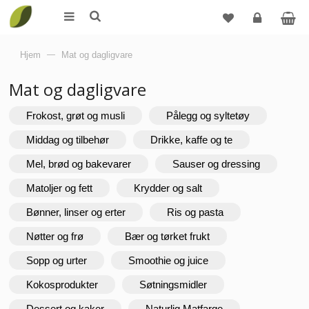
Logg
Hjem
—
Mat og dagligvare
inn
Mat og dagligvare
Frokost, grøt og musli
Pålegg og syltetøy
Middag og tilbehør
Drikke, kaffe og te
Mel, brød og bakevarer
Sauser og dressing
Matoljer og fett
Krydder og salt
Bønner, linser og erter
Ris og pasta
Nøtter og frø
Bær og tørket frukt
Sopp og urter
Smoothie og juice
Kokosprodukter
Søtningsmidler
Dessert og kaker
Naturlig Matfarge