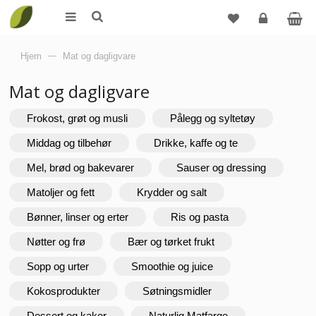
Logg
Hjem
—
Mat og dagligvare
inn
Mat og dagligvare
Frokost, grøt og musli
Pålegg og syltetøy
Middag og tilbehør
Drikke, kaffe og te
Mel, brød og bakevarer
Sauser og dressing
Matoljer og fett
Krydder og salt
Bønner, linser og erter
Ris og pasta
Nøtter og frø
Bær og tørket frukt
Sopp og urter
Smoothie og juice
Kokosprodukter
Søtningsmidler
Dessert og kaker
Naturlig Matfarge