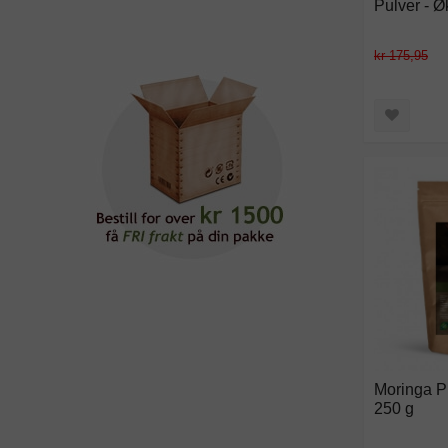
Pulver - Ø
kr 175,95
Moringa Pu
250 g