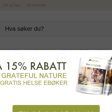
Del og Tjen
Bli forhandler
OPPSPLEIE
HJEM OG RENHOLD
BRUKSOMRÅDER
MERKER
og dagligvare
grøt og musli
Pålegg og syltetøy
Middag og tilbehør
d og bakevarer
Sauser og dressing
Matoljer og fett
asta
Nøtter og frø
Bær og tørket frukt
Sopp 