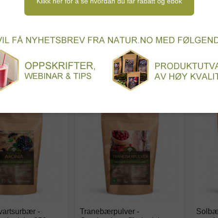
Klikk her for å se hvordan du får rabatt og ebok
odukter
Søtningsmidler
Dessert og kaker
N
eingredienser
Oppskriftsbøker og inspirasjon
Turma
SORTER ETTER
t
Liste
PLASSERING
vartsurbær -
Tranebærpulver -
Solbær