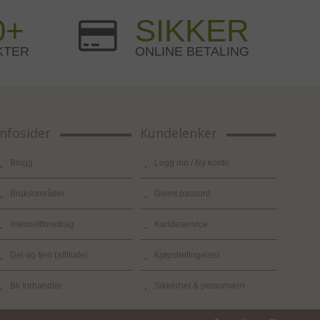
0+
SIKKER
KTER
ONLINE BETALING
Infosider
Kundelenker
Blogg
Logg inn / Ny konto
Bruksområder
Glemt passord
Internettforedrag
Kundeservice
Del og tjen (affiliate)
Kjøpsbetingelser
Bli forhandler
Sikkerhet & personvern