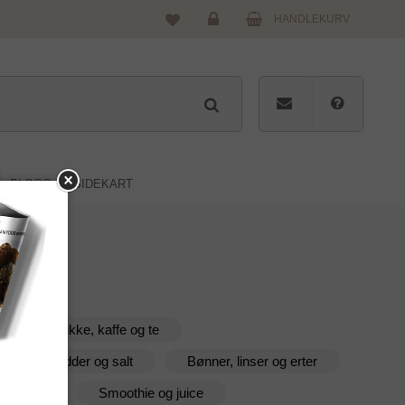
HANDLEKURV
Logg
inn
BLOGG
SIDEKART
Drikke, kaffe og te
Krydder og salt
Bønner, linser og erter
og urter
Smoothie og juice