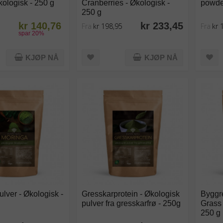
kologisk - 250 g
Cranberries - Økologisk -
powder
250 g
kr 140,76
kr 233,45
Fra
kr 198,95
Fra
kr 
spar
20
%
KJØP NÅ
KJØP NÅ
lver - Økologisk -
Gresskarprotein - Økologisk
Byggre
pulver fra gresskarfrø - 250g
Grass 
250 g