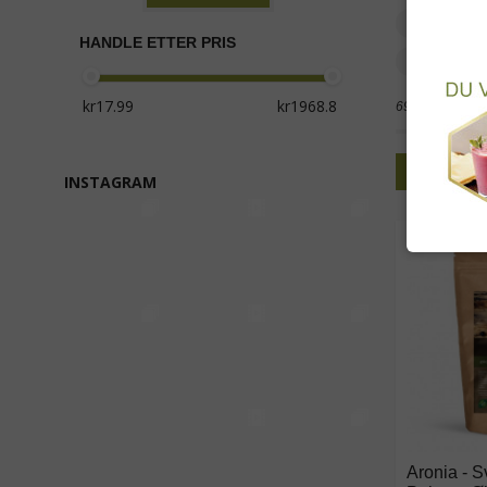
Kokospr
HANDLE ETTER PRIS
Sjokolad
69 produkter
Rutenet
INSTAGRAM
Aronia - S