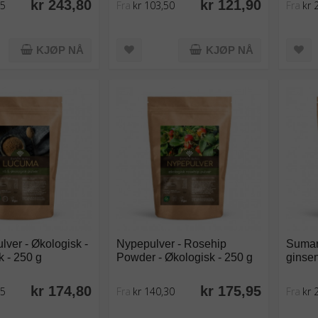
kr 243,80
kr 121,90
35
Fra
kr 103,50
Fra
kr 
KJØP NÅ
KJØP NÅ
ver - Økologisk -
Nypepulver - Rosehip
Sumaro
 - 250 g
Powder - Økologisk - 250 g
ginsen
kr 174,80
kr 175,95
35
Fra
kr 140,30
Fra
kr 