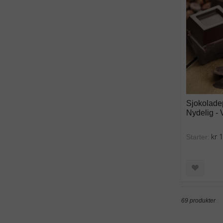
Sjokolade
Nydelig -
kr 
Starter:
69 produkter