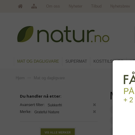
Om oss
Nyheter
Tilbud
Nyhetsbrev
MAT OG DAGLIGVARE
SUPERMAT
KOSTTILSKUDD
KR
Hjem
—
Mat og dagligvare
Mat 
Du handler nå etter:
Avansert filter:
Sukkerfri
Frokost, 
Merke:
Grateful Nature
Mel, brø
Ris og p
VIS ALLE MERKER