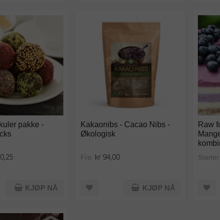
kuler pakke -
Kakaonibs - Cacao Nibs -
Raw f
cks
Økologisk
Mange
kombi
40,25
kr 94,00
Fra:
Starter
KJØP NÅ
KJØP NÅ