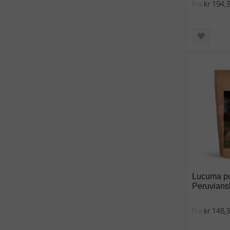
Fra
kr 194,
Lucuma pul
Peruviansk
Fra
kr 148,