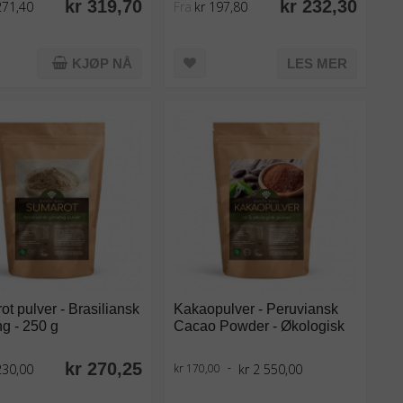
kr 319,70
kr 232,30
271,40
Fra
kr 197,80
KJØP NÅ
LES MER
t pulver - Brasiliansk
Kakaopulver - Peruviansk
g - 250 g
Cacao Powder - Økologisk
kr 270,25
230,00
kr 2 550,00
kr 170,00