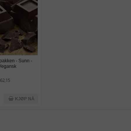
pakken - Sunn -
 Vegansk
162,15
KJØP NÅ