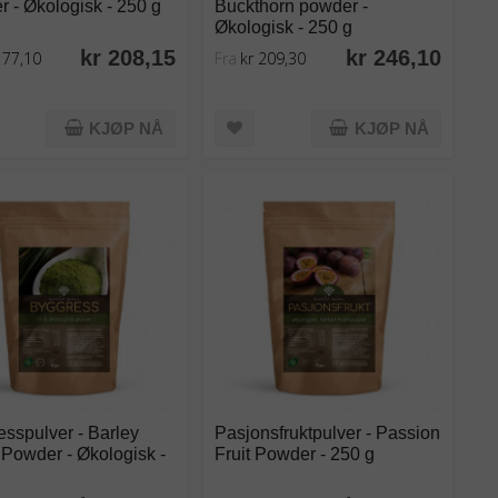
 - Økologisk - 250 g
Buckthorn powder -
Økologisk - 250 g
kr 208,15
kr 246,10
177,10
Fra
kr 209,30
KJØP NÅ
KJØP NÅ
sspulver - Barley
Pasjonsfruktpulver - Passion
Powder - Økologisk -
Fruit Powder - 250 g