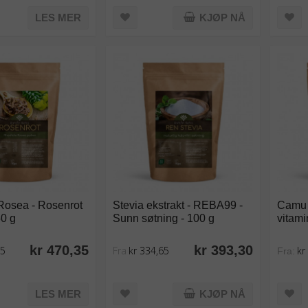
LES MER
KJØP NÅ
Rosea - Rosenrot
Stevia ekstrakt - REBA99 -
Camu 
50 g
Sunn søtning - 100 g
vitami
kr 470,35
kr 393,30
05
Fra
kr 334,65
kr
Fra:
LES MER
KJØP NÅ