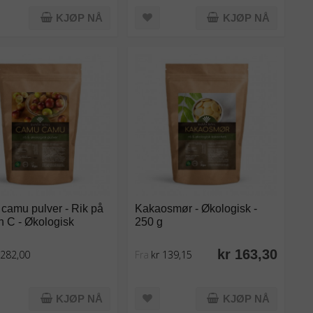
KJØP NÅ
KJØP NÅ
camu pulver - Rik på
Kakaosmør - Økologisk -
n C - Økologisk
250 g
kr 163,30
 282,00
Fra
kr 139,15
KJØP NÅ
KJØP NÅ