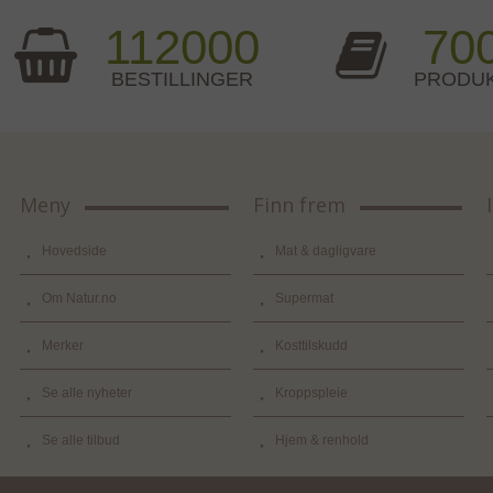
112000
70
BESTILLINGER
PRODU
Meny
Finn frem
Hovedside
Mat & dagligvare
Om Natur.no
Supermat
Merker
Kosttilskudd
Se alle nyheter
Kroppspleie
Se alle tilbud
Hjem & renhold