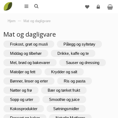
Logg
Hjem
—
Mat og dagligvare
inn
Mat og dagligvare
Frokost, grøt og musli
Pålegg og syltetøy
Middag og tilbehør
Drikke, kaffe og te
Mel, brød og bakevarer
Sauser og dressing
Matoljer og fett
Krydder og salt
Bønner, linser og erter
Ris og pasta
Nøtter og frø
Bær og tørket frukt
Sopp og urter
Smoothie og juice
Kokosprodukter
Søtningsmidler
Dessert og kaker
Naturlig Matfarge