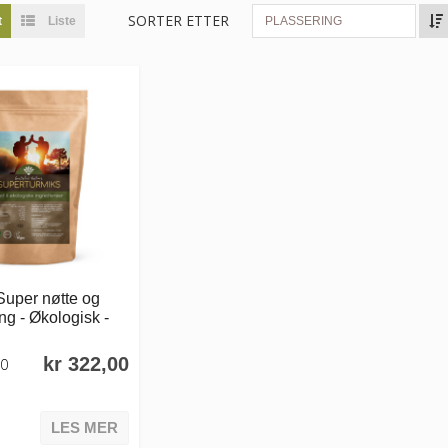
SORTER ETTER
t
Liste
PLASSERING
Super nøtte og
g - Økologisk -
kr 322,00
00
LES MER