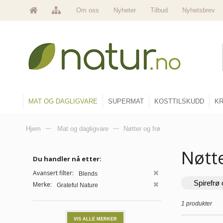
Om oss
Nyheter
Tilbud
Nyhetsbrev
MAT OG DAGLIGVARE
SUPERMAT
KOSTTILSKUDD
KR
Hjem
—
Mat og dagligvare
—
Nøtter og frø
Nøtt
Du handler nå etter:
Avansert filter:
Blends
Spirefrø 
Merke:
Grateful Nature
1 produkter
VIS ALLE MERKER