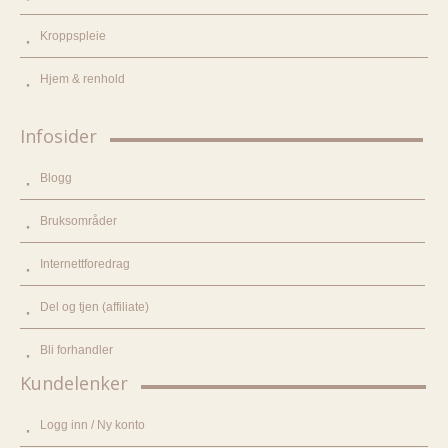
Kroppspleie
Hjem & renhold
Infosider
Blogg
Bruksområder
Internettforedrag
Del og tjen (affiliate)
Bli forhandler
Kundelenker
Logg inn / Ny konto