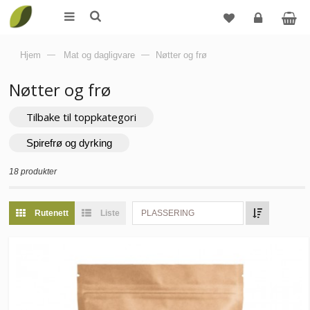
Logg
Hjem
—
Mat og dagligvare
—
Nøtter og frø
inn
Nøtter og frø
Tilbake til toppkategori
Spirefrø og dyrking
18 produkter
Rutenett
Liste
PLASSERING