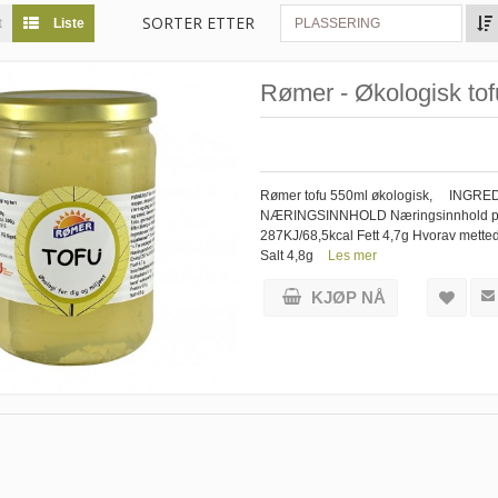
SORTER ETTER
t
Liste
PLASSERING
Rømer - Økologisk tof
Rømer tofu 550ml økologisk, INGREDI
NÆRINGSINNHOLD Næringsinnhold per 
287KJ/68,5kcal Fett 4,7g Hvorav metted
Salt 4,8g
Les mer
KJØP NÅ