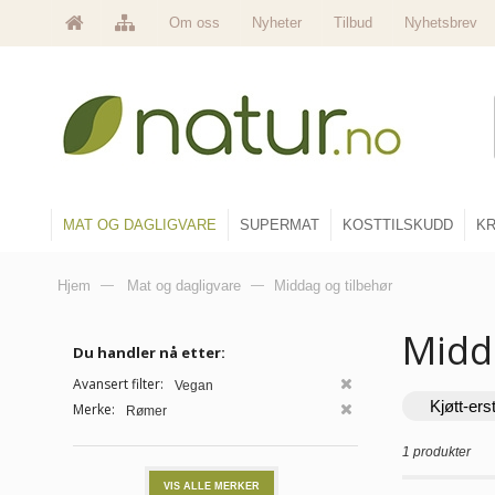
Om oss
Nyheter
Tilbud
Nyhetsbrev
MAT OG DAGLIGVARE
SUPERMAT
KOSTTILSKUDD
KR
Hjem
—
Mat og dagligvare
—
Middag og tilbehør
Midd
Du handler nå etter:
Avansert filter:
Vegan
Kjøtt-ers
Merke:
Rømer
1 produkter
VIS ALLE MERKER