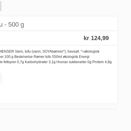
u - 500 g
kr 124,99
ENSER Vann, tofu (vann, SOYAbønner*), havsalt. *=økologisk
100 g Beskrivelse Rømer tofu 550ml økologisk Energi
e fettsyrer 0,7g Karbohydrater 3,1g Hvorav sukkerarter 0g Protein 4,8g