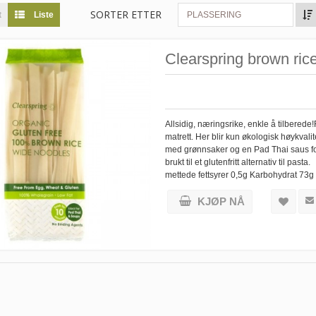
SORTER ETTER
t
Liste
PLASSERING
Clearspring brown rice
Allsidig, næringsrike, enkle å tilberede
matrett. Her blir kun økologisk høykvalit
med grønnsaker og en Pad Thai saus for
brukt til et glutenfritt alternativ til p
mettede fettsyrer 0,5g Karbohydrat 73g
KJØP NÅ