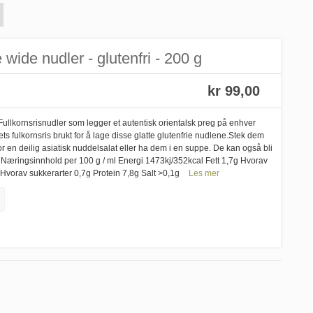
 wide nudler - glutenfri - 200 g
kr 99,00
!Fullkornsrisnudler som legger et autentisk orientalsk preg på enhver
ets fulkornsris brukt for å lage disse glatte glutenfrie nudlene.Stek dem
 en deilig asiatisk nuddelsalat eller ha dem i en suppe. De kan også bli
asta. Næringsinnhold per 100 g / ml Energi 1473kj/352kcal Fett 1,7g Hvorav
 Hvorav sukkerarter 0,7g Protein 7,8g Salt >0,1g
Les mer