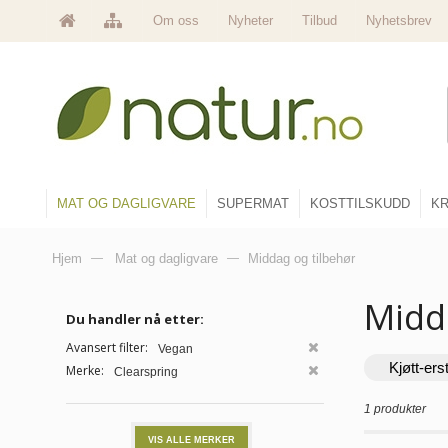
Om oss
Nyheter
Tilbud
Nyhetsbrev
MAT OG DAGLIGVARE
SUPERMAT
KOSTTILSKUDD
KR
Hjem
—
Mat og dagligvare
—
Middag og tilbehør
Midd
Du handler nå etter:
Avansert filter:
Vegan
Kjøtt-ers
Merke:
Clearspring
1 produkter
VIS ALLE MERKER