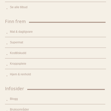
Se alle tilbud
Finn frem
Mat & dagligvare
Supermat
Kosttilskudd
Kroppspleie
Hjem & renhold
Infosider
Blogg
Bruksområder