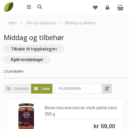
Logg
Hjem
—
Mat og dagligvare
—
Middag og tilbehør
inn
Middag og tilbehør
Tilbake til toppkategori
Kjøtt-erstatninger
13 produkter
Rutenett
Liste
PLASSERING
Biona toscana tuscan style pasta saus
350 g
kr 59,00