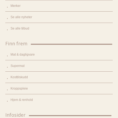
Merker
Se alle nyheter
Se alle tilbud
Finn frem
Mat & dagligvare
Supermat
Kosttilskudd
Kroppspleie
Hjem & renhold
Infosider