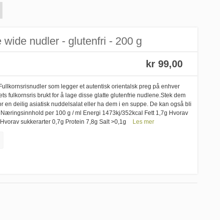
 wide nudler - glutenfri - 200 g
kr 99,00
!Fullkornsrisnudler som legger et autentisk orientalsk preg på enhver
ets fulkornsris brukt for å lage disse glatte glutenfrie nudlene.Stek dem
 en deilig asiatisk nuddelsalat eller ha dem i en suppe. De kan også bli
asta. Næringsinnhold per 100 g / ml Energi 1473kj/352kcal Fett 1,7g Hvorav
 Hvorav sukkerarter 0,7g Protein 7,8g Salt >0,1g
Les mer