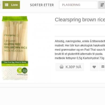
SORTER ETTER
t
Liste
PLASSERING
Clearspring brown rice
Allsidig, næringsrike, enkle å tilberede
matrett. Her blir kun økologisk høykvalit
med grønnsaker og en Pad Thai saus for
brukt til et glutenfritt alternativ til p
mettede fettsyrer 0,5g Karbohydrat 73g
KJØP NÅ