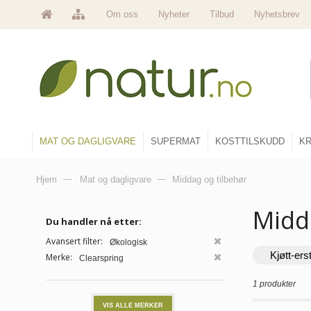
Om oss
Nyheter
Tilbud
Nyhetsbrev
MAT OG DAGLIGVARE
SUPERMAT
KOSTTILSKUDD
KR
Hjem
—
Mat og dagligvare
—
Middag og tilbehør
Midd
Du handler nå etter:
Avansert filter:
Økologisk
Kjøtt-ers
Merke:
Clearspring
1 produkter
VIS ALLE MERKER