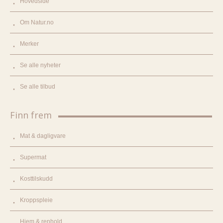
Hovedside
Om Natur.no
Merker
Se alle nyheter
Se alle tilbud
Finn frem
Mat & dagligvare
Supermat
Kosttilskudd
Kroppspleie
Hjem & renhold