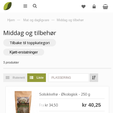
Logg
Hjem
—
Mat og dagligvare
—
Middag og tilbehør
inn
Middag og tilbehør
Tilbake til toppkategori
Kjøtt-erstatninger
5 produkter
Rutenett
Liste
PLASSERING
Solsikkefrø - Økologisk - 250 g
kr 40,25
Fra
kr 34,50