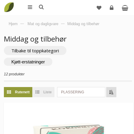
Logg
Hjem
—
Mat og dagligvare
—
Middag og tilbehør
inn
Middag og tilbehør
Tilbake til toppkategori
Kjøtt-erstatninger
12 produkter
Rutenett
Liste
PLASSERING