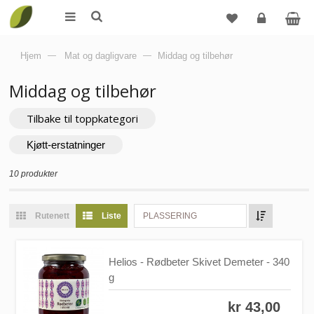
Logg
Hjem
—
Mat og dagligvare
—
Middag og tilbehør
inn
Middag og tilbehør
Tilbake til toppkategori
Kjøtt-erstatninger
10 produkter
Rutenett
Liste
PLASSERING
Helios - Rødbeter Skivet Demeter - 340
g
kr 43,00