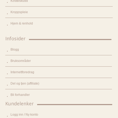
Kosttilskudd
Kroppspleie
Hjem & renhold
Infosider
Blogg
Bruksområder
Internettforedrag
Del og tjen (affiliate)
Bli forhandler
Kundelenker
Logg inn / Ny konto