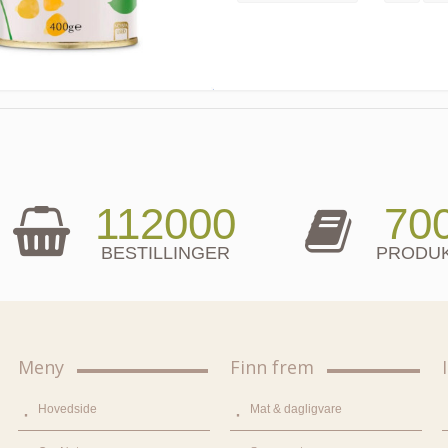
112000
70
BESTILLINGER
PRODU
Meny
Finn frem
Hovedside
Mat & dagligvare