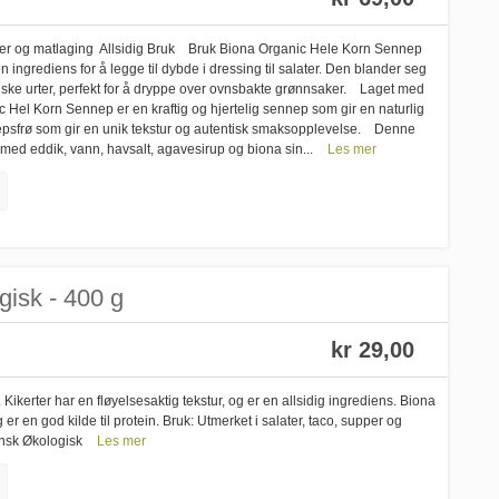
user og matlaging Allsidig Bruk Bruk Biona Organic Hele Korn Sennep
ingrediens for å legge til dybde i dressing til salater. Den blander seg
riske urter, perfekt for å dryppe over ovnsbakte grønnsaker. Laget med
 Hel Korn Sennep er en kraftig og hjertelig sennep som gir en naturlig
epsfrø som gir en unik tekstur og autentisk smaksopplevelse. Denne
ed eddik, vann, havsalt, agavesirup og biona sin...
Les mer
gisk - 400 g
kr 29,00
. Kikerter har en fløyelsesaktig tekstur, og er en allsidig ingrediens. Biona
og er en god kilde til protein. Bruk: Utmerket i salater, taco, supper og
gansk Økologisk
Les mer