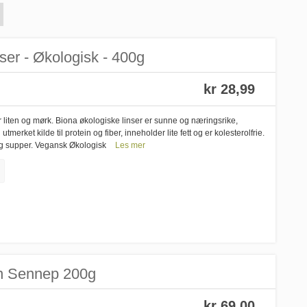
nser - Økologisk - 400g
kr 28,99
r liten og mørk. Biona økologiske linser er sunne og næringsrike,
tmerket kilde til protein og fiber, inneholder lite fett og er kolesterolfrie.
 og supper. Vegansk Økologisk
Les mer
rn Sennep 200g
kr 69,00