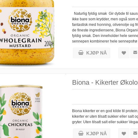
Naturlig fyldig smak Gir dybde til sa
ikke bare som krydder, men også som en 
fantastisk med honning, olivenolje og f
de fineste ingrediensene, Biona Organic
fyldig smak. Den inneholder hele senn
sennepen kombinerer hele sennepsfrø m
KJØP NÅ
Biona - Kikerter Økolo
Biona kikerter er en god kilde til protein
kikerter er uten tilsatt sukker eller salt 
gryter. Uten tilsatt salt eller sukker Ve
KJØP NÅ