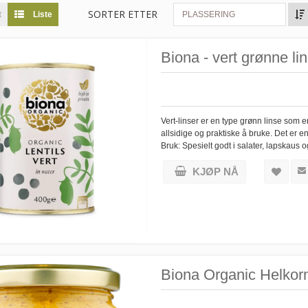
SORTER ETTER
t
Liste
PLASSERING
Biona - vert grønne li
Vert-linser er en type grønn linse som e
allsidige og praktiske å bruke. Det er en u
Bruk: Spesielt godt i salater, lapskaus
KJØP NÅ
Biona Organic Helko