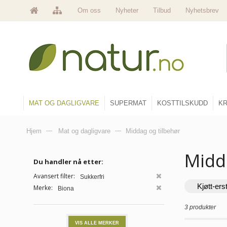
Om oss
Nyheter
Tilbud
Nyhetsbrev
MAT OG DAGLIGVARE
SUPERMAT
KOSTTILSKUDD
KR
Hjem
—
Mat og dagligvare
—
Middag og tilbehør
Midd
Du handler nå etter:
Avansert filter:
Sukkerfri
Kjøtt-ers
Merke:
Biona
3 produkter
VIS ALLE MERKER