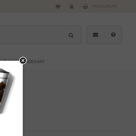
HANDLEKURV
Logg
inn
BLOGG
SIDEKART