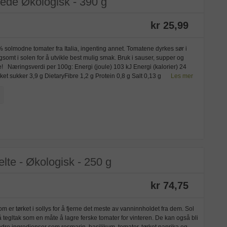
ede Økologisk - 390 g
kr 25,99
 solmodne tomater fra Italia, ingenting annet. Tomatene dyrkes sør i
ngsomt i solen for å utvikle best mulig smak. Bruk i sauser, supper og
e! Næringsverdi per 100g: Energi (joule) 103 kJ Energi (kalorier) 24
lket sukker 3,9 g DietaryFibre 1,2 g Protein 0,8 g Salt 0,13 g
Les mer
elte - Økologisk - 250 g
kr 74,75
 er tørket i sollys for å fjerne det meste av vanninnholdet fra dem. Sol
å tegltak som en måte å lagre ferske tomater for vinteren. De kan også bli
dre ingredienser som rosmarin, basilikum, tomater, tørket paprika og