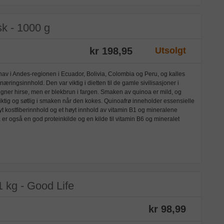
sk - 1000 g
kr 198,95
Utsolgt
hav i Andes-regionen i Ecuador, Bolivia, Colombia og Peru, og kalles
æringsinnhold. Den var viktig i dietten til de gamle sivilisasjoner i
gner hirse, men er blekbrun i fargen. Smaken av quinoa er mild, og
iktig og søtlig i smaken når den kokes. Quinoafrø inneholder essensielle
t kostfiberinnhold og et høyt innhold av vitamin B1 og mineralene
 er også en god proteinkilde og en kilde til vitamin B6 og mineralet
1 kg - Good Life
kr 98,99