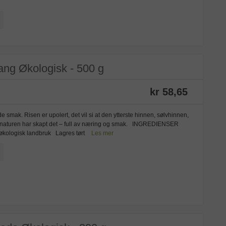
Lang Økologisk - 500 g
kr 58,65
 smak. Risen er upolert, det vil si at den ytterste hinnen, sølvhinnen,
r slik naturen har skapt det – full av næring og smak. INGREDIENSER
t økologisk landbruk Lagres tørt
Les mer