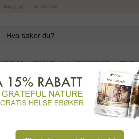
Del og Tjen
Bli forhandler
OPPSPLEIE
HJEM OG RENHOLD
BRUKSOMRÅDER
MERKER
ag og tilbehør
Tilbake til toppkategori
tatninger