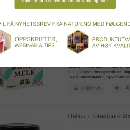
Klikk her for å se hvordan du får rabatt og ebok
SORTER ETTER
t
Liste
PLASSERING
Helios - Kokosmelk Ø
Helios økologiske kokosmelk er Fairtrad
vann. Kokosmelk er en basisingrediens i
gryter. Kokosmelk er også godt i smoothi
runde av smaken og tilføre fylde. Ønsk
kan også fryses.Næringsverdi per 100g E
16,4 g Karbohydrater 2,7 g Av hvilket su
KJØP NÅ
Helios - Tomatpuré Øk