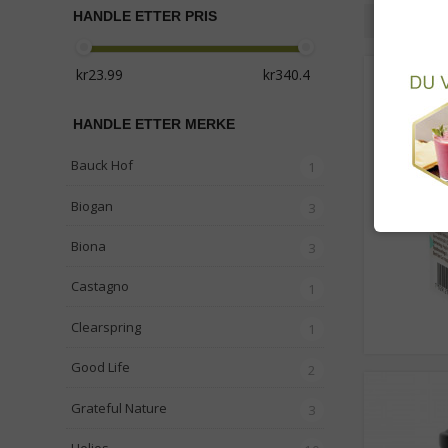
HANDLE ETTER PRIS
Rutenet
HANDLE ETTER MERKE
Bauck Hof
1
Biogan
3
Biona
3
Castagno
1
Clearspring
1
Good Life
2
Grateful Nature
3