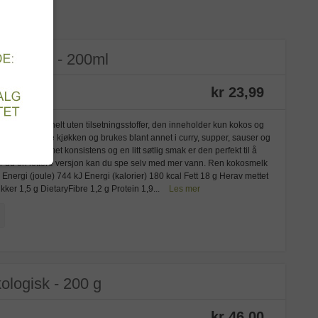
kologisk - 200ml
kr 23,99
e-merket og helt uten tilsetningsstoffer, den inneholder kun kokos og
 det asiatiske kjøkken og brukes blant annet i curry, supper, sauser og
es. Med kremet konsistens og en litt søtlig smak er den perfekt til å
er du en lettere versjon kan du spe selv med mer vann. Ren kokosmelk
nergi (joule) 744 kJ Energi (kalorier) 180 kcal Fett 18 g Herav mettet
kker 1,5 g DietaryFibre 1,2 g Protein 1,9...
Les mer
ologisk - 200 g
kr 46,00