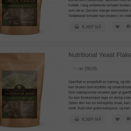
hvitløk. I dag soltørkede tomater bruke
som de er. Ganske mange mennesker vill
Soltørkede tomater kan brukes i en rekke
KJØP NÅ
Nutritional Yeast Flak
Fra
kr 290,95
Gjærflak er proppfullt av næring, og bl
kan brukes som krydder og smaksforsterk
Den ostelignende smaken gjør at gjærfla
Du kan foreksempel lage en deilig ostes
Siden den har en behagelig smak, kan e
melk, frukt eller grønnsaksjuice, og kan 
KJØP NÅ