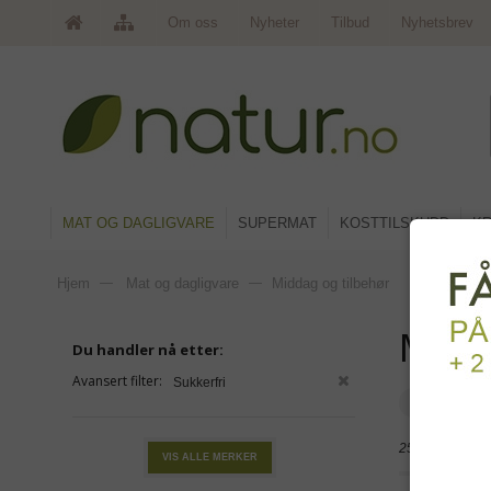
Om oss
Nyheter
Tilbud
Nyhetsbrev
MAT OG DAGLIGVARE
SUPERMAT
KOSTTILSKUDD
KR
Hjem
—
Mat og dagligvare
—
Middag og tilbehør
Midd
Du handler nå etter:
Avansert filter:
Sukkerfri
Kjøtt-ers
25 produkter
VIS ALLE MERKER