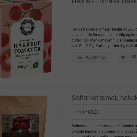
Helios - Tomater Hakk
Helios hakkede tomater består av 100 %
Italia, der de får modnes naturlig og la
gryter. Nå i mer klimavennlig emballasj
kcal Fett 0,3 g Karbohydrater 4 g Av hvi
KJØP NÅ
Soltørket tomat, halvd
Fra
kr 63,25
Soltørkede tomater er modne tomater som
tørkede tomater ble opprinnelig laget p
konservert i olivenolje, sammen med an