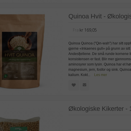
Quinoa Hvit - Økologi
Fra
kr 169,05
Quinoa Quinoa ("Qin-wah") har sitt opp
gjerne «Inkaenes gull» på grunn av sitt n
Andesfjellene. De små runde kornene li
konsistensen er fast. Blir mer gjennoms
aminosyrer som lysin. Quinoa har et høy
magnesium, jern, fosfor og sink. Quinoa
kalium. Kokt...
Les mer
Økologiske Kikerter - 