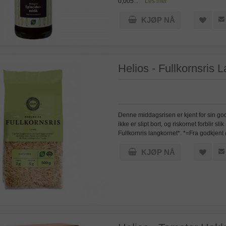
0,005...
Les mer
KJØP NÅ
Helios - Fullkornsris 
Denne middagsrisen er kjent for sin gode
ikke er slipt bort, og riskornet forbli
Fullkornris langkornet*. *=Fra godkjen
KJØP NÅ