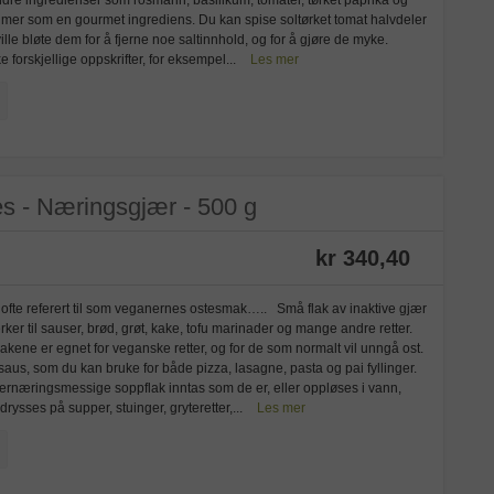
s mer som en gourmet ingrediens. Du kan spise soltørket tomat halvdeler
e bløte dem for å fjerne noe saltinnhold, og for å gjøre de myke.
 forskjellige oppskrifter, for eksempel...
Les mer
es - Næringsgjær - 500 g
kr 340,40
ir ofte referert til som veganernes ostesmak….. Små flak av inaktive gjær
er til sauser, brød, grøt, kake, tofu marinader og mange andre retter.
kene er egnet for veganske retter, og for de som normalt vil unngå ost.
aus, som du kan bruke for både pizza, lasagne, pasta og pai fyllinger.
rnæringsmessige soppflak inntas som de er, eller oppløses i vann,
drysses på supper, stuinger, gryteretter,...
Les mer