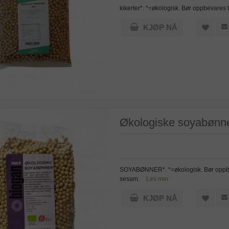
kikerter*. *=økologisk. Bør oppbevares 
KJØP NÅ
Økologiske soyabønner
SOYABØNNER*. *=økologisk. Bør oppbevar
sesam.
Les mer
KJØP NÅ