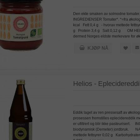
Den ekte smaken av solmodne tomater. H
INGREDIENSER Tomater*. *=fra økol
kcal Fett 0,4 g - hvorav mettede fetts
g Protein 3,4 g Salt 0,12 g OM HELIO
dermed Norges eldste merkevare for øko
KJØP NÅ
Helios - Eplecideredd
Eddik laget av ren pressesaft av økolog
prosessen fremstilles eplecidereddik me
er ufiltrert og blir ikke pasteurisert
biodynamisk (Demeter) jordbruk. NÆ
mettede fettsyrer 0,02 g Karbohydrater