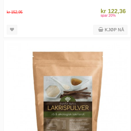
kr 122,36
kr 152,95
spar
20
%
KJØP NÅ