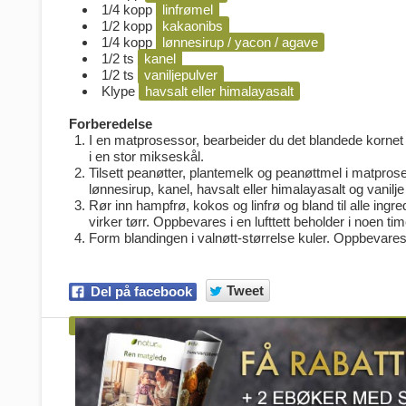
1/4 kopp
linfrømel
1/2 kopp
kakaonibs
1/4 kopp
lønnesirup / yacon / agave
1/2 ts
kanel
1/2 ts
vaniljepulver
Klype
havsalt eller himalayasalt
Forberedelse
I en matprosessor, bearbeider du det blandede kornet (e
i en stor mikseskål.
Tilsett peanøtter, plantemelk og peanøttmel i matproses
lønnesirup, kanel, havsalt eller himalayasalt og vanil
Rør inn hampfrø, kokos og linfrø og bland til alle ingr
virker tørr. Oppbevares i en lufttett beholder i noen tim
Form blandingen i valnøtt-størrelse kuler. Oppbevares
Tweet
Del på facebook