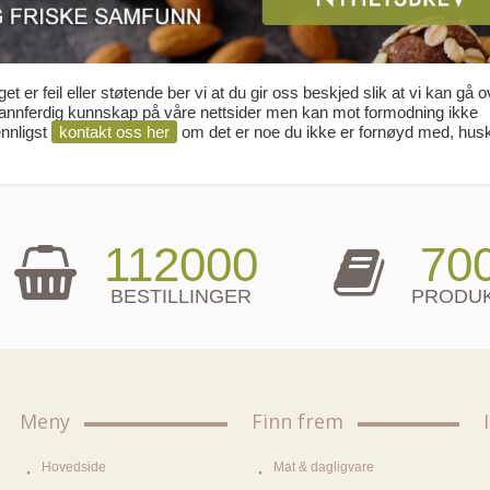
t er feil eller støtende ber vi at du gir oss beskjed slik at vi kan gå 
 sannferdig kunnskap på våre nettsider men kan mot formodning ikke
ennligst
kontakt oss her
om det er noe du ikke er fornøyd med, hus
112000
70
BESTILLINGER
PRODU
Meny
Finn frem
Hovedside
Mat & dagligvare