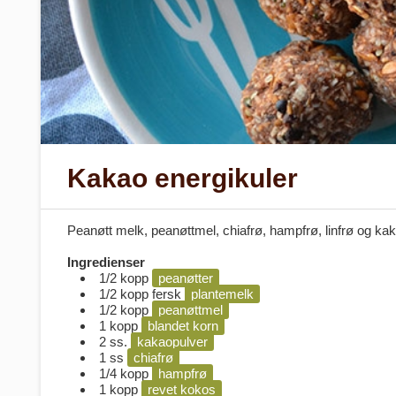
Kakao energikuler
Peanøtt melk, peanøttmel, chiafrø, hampfrø, linfrø og ka
Ingredienser
1/2 kopp
peanøtter
1/2 kopp fersk
plantemelk
1/2 kopp
peanøttmel
1 kopp
blandet korn
2 ss.
kakaopulver
1 ss
chiafrø
1/4 kopp
hampfrø
1 kopp
revet kokos