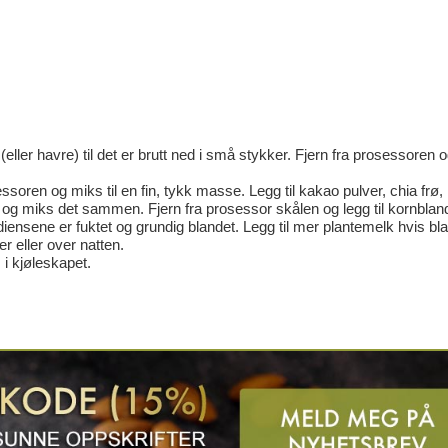
ller havre) til det er brutt ned i små stykker. Fjern fra prosessoren 
soren og miks til en fin, tykk masse. Legg til kakao pulver, chia frø,
je og miks det sammen. Fjern fra prosessor skålen og legg til kornblan
ediensene er fuktet og grundig blandet. Legg til mer plantemelk hvis b
er eller over natten.
 i kjøleskapet.