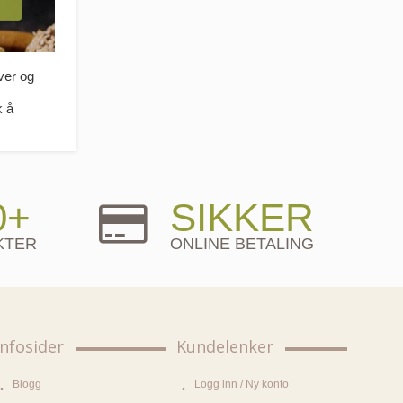
over og
k å
0+
SIKKER
KTER
ONLINE BETALING
Infosider
Kundelenker
Blogg
Logg inn / Ny konto