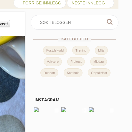
FORRIGE INNLEGG
NESTE INNLEGG
weet
KATEGORIER
Kosttilskudd
Trening
Miljø
Velvære
Frokost
Middag
Dessert
Kosthold
Oppskrifter
INSTAGRAM