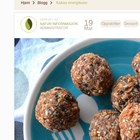
Hjem
Blogg
Kakao energikuler
SKREVET AV
19
Oppskrifter
Dessert
NATUR INFORMASJON
Mar.
ADMINISTRATOR