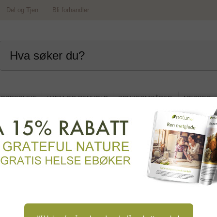
Del og Tjen
Bli forhandler
OPPSPLEIE
HJEM OG RENHOLD
BRUKSOMRÅDER
MERKER