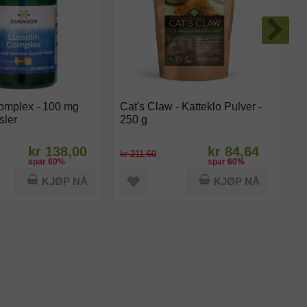
Complex - 100 mg
Cat's Claw - Katteklo Pulver -
Ak
sler
250 g
- 1
kr 138,00
kr 84,64
kr 211,60
kr 
spar
60
%
spar
60
%
KJØP NÅ
KJØP NÅ