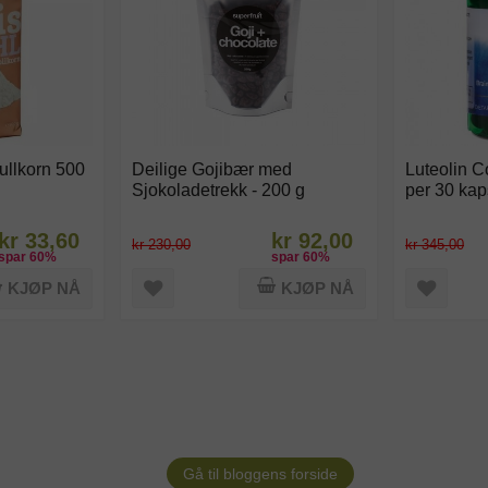
ullkorn 500
Deilige Gojibær med
Luteolin 
Sjokoladetrekk - 200 g
per 30 kap
kr 33,60
kr 92,00
kr 230,00
kr 345,00
spar
60
%
spar
60
%
KJØP NÅ
KJØP NÅ
Gå til bloggens forside