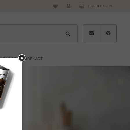
HANDLEKURV
Logg
inn
BLOGG
SIDEKART
Pause