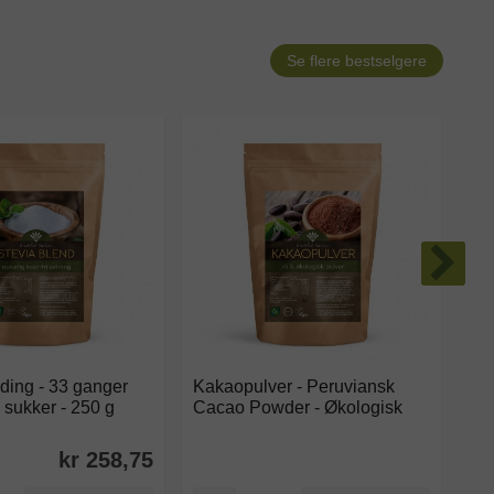
Se flere bestselgere
ding - 33 ganger
Kakaopulver - Peruviansk
Ka
 sukker - 250 g
Cacao Powder - Økologisk
ci
kr 258,75