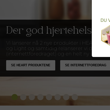
Der god hjertehelse b
Vi lanserer nå 2 nye produkter i HEART-se
og Light og samtidig relanserer vi det op
(internettforedraget) og en helt ny informa
SE HEART PRODUKTENE
SE INTERNETTFOREDRAG