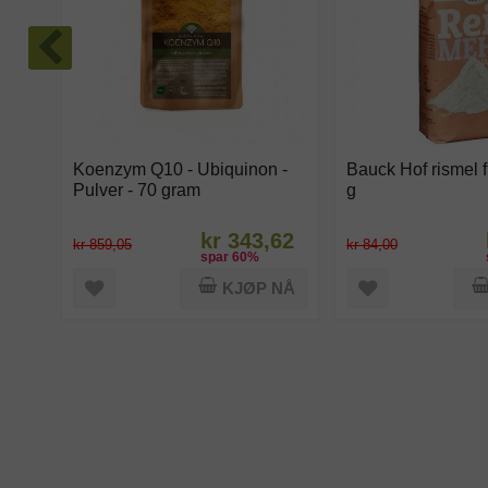
Koenzym Q10 - Ubiquinon -
Bauck Hof rismel f
Pulver - 70 gram
g
kr 343,62
kr 859,05
kr 84,00
spar
60
%
KJØP NÅ