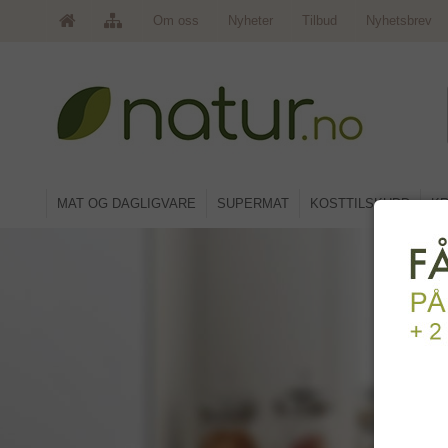
Om oss
Nyheter
Tilbud
Nyhetsbrev
MAT OG DAGLIGVARE
SUPERMAT
KOSTTILSKUDD
KR