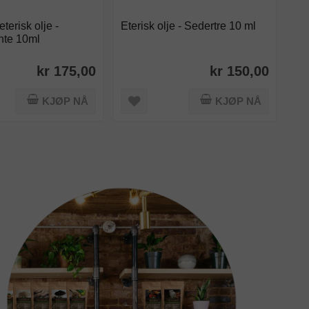
terisk olje -
Eterisk olje - Sedertre 10 ml
Øko
te 10ml
yl
kr 175,00
kr 150,00
KJØP NÅ
KJØP NÅ