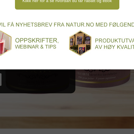
Klikk her for å se hvordan du får rabatt og ebok
egynner
rien! HEART Premium
pdaterte webinaret
sjonsside.