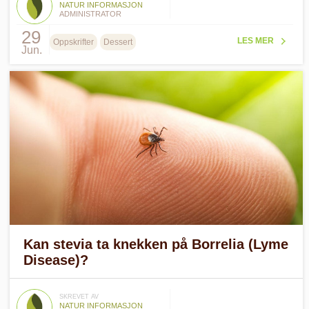
NATUR INFORMASJON
ADMINISTRATOR
29
LES MER
Oppskrifter
Dessert
Jun.
Kan stevia ta knekken på Borrelia (Lyme
Disease)?
SKREVET AV
NATUR INFORMASJON