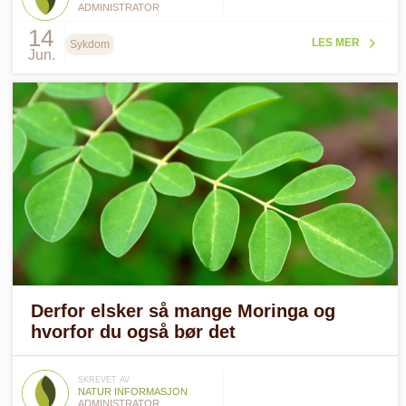
ADMINISTRATOR
14
LES MER
Sykdom
Jun.
Derfor elsker så mange Moringa og
hvorfor du også bør det
SKREVET AV
NATUR INFORMASJON
ADMINISTRATOR