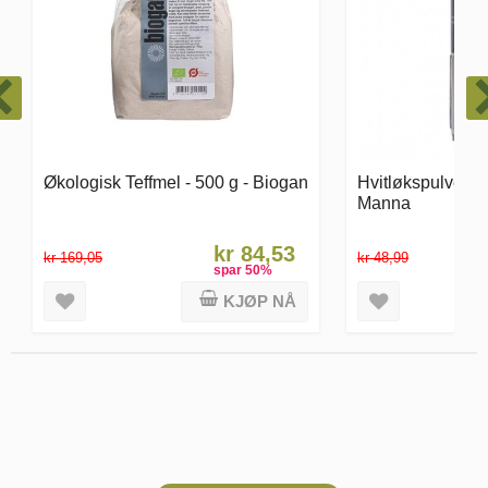
Hvitløkspulver - 45 g - Økologisk -
Koenzym Q10 - U
Manna
Pulver - 70 gram
kr 44,09
kr 48,99
kr 859,05
spar
11
%
KJØP NÅ