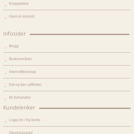
Kroppspleie
Hjem & renhold
Infosider
Blogg
Bruksområder
Internettforedrag
Del og tjen (affiliate)
Bli forhandler
Kundelenker
Logg inn / Ny konto
Glemt passord