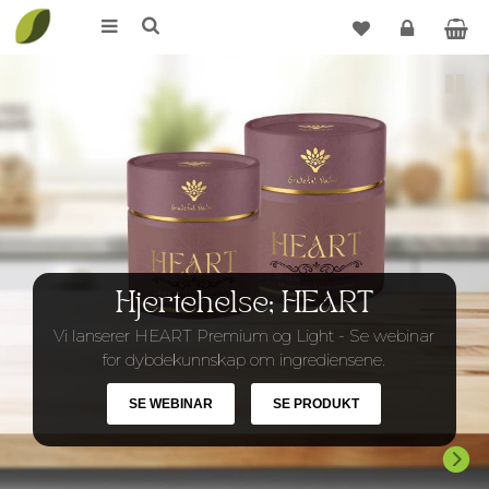
Logg
Pause
inn
Hjertehelse; HEART
Vi lanserer HEART Premium og Light - Se webinar
for dybdekunnskap om ingrediensene.
SE WEBINAR
SE PRODUKT