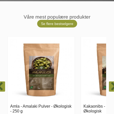
Våre mest populære produkter
Se flere bestselgere
Kakaonibs - Cacao Nibs -
Steviablanding -
Økologisk
enn sukker - 250