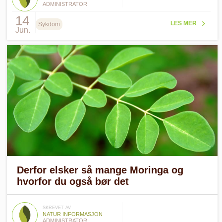
ADMINISTRATOR
14
LES MER
Sykdom
Jun.
Derfor elsker så mange Moringa og
hvorfor du også bør det
SKREVET AV
NATUR INFORMASJON
ADMINISTRATOR