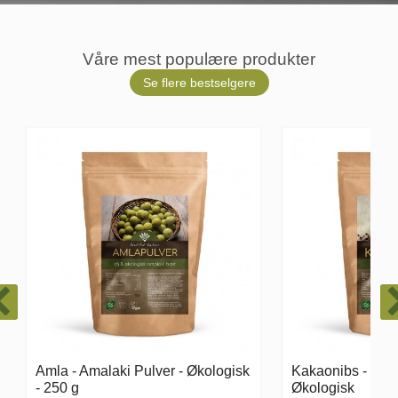
Våre mest populære produkter
Se flere bestselgere
Kakaonibs - Cacao Nibs -
Natron - Sodium 
Økologisk
1000 g