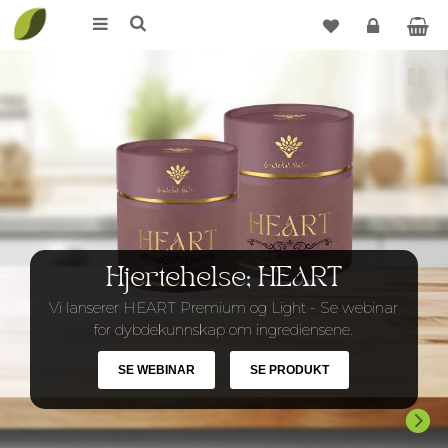
Logg
Pause
inn
Hjertehelse; HEART
Vi lanserer HEART Premium og Light - Se webinar
for dybdekunnskap om ingrediensene.
SE WEBINAR
SE PRODUKT