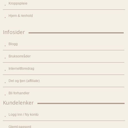
Kroppspleie
Hjem & renhold
Infosider
Blogg
Bruksområder
Internettforedrag
Del og tjen (affiliate)
Bli forhandler
Kundelenker
Logg inn / Ny konto
Glemt passord