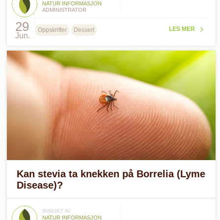
NATUR INFORMASJON
ADMINISTRATOR
29
LES MER
Oppskrifter
Dessert
Jun.
Kan stevia ta knekken på Borrelia (Lyme
Disease)?
SKREVET AV
NATUR INFORMASJON