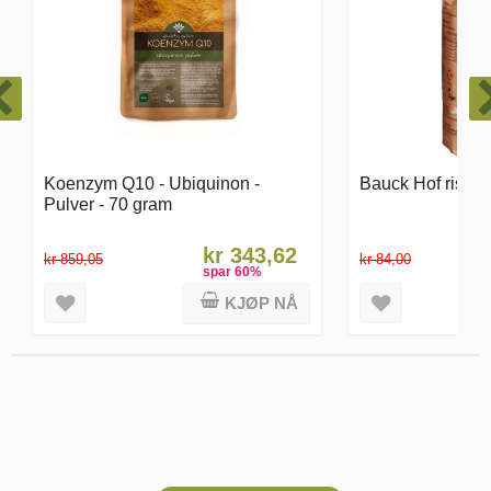
Bauck Hof rismel fullkorn 500 g
Deilige Gojibær
Sjokoladetrekk -
kr 33,60
kr 84,00
kr 230,00
spar
60
%
KJØP NÅ