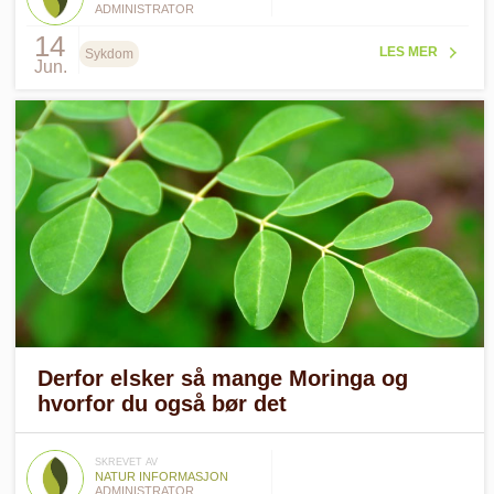
ADMINISTRATOR
14
LES MER
Sykdom
Jun.
Derfor elsker så mange Moringa og
hvorfor du også bør det
SKREVET AV
NATUR INFORMASJON
ADMINISTRATOR