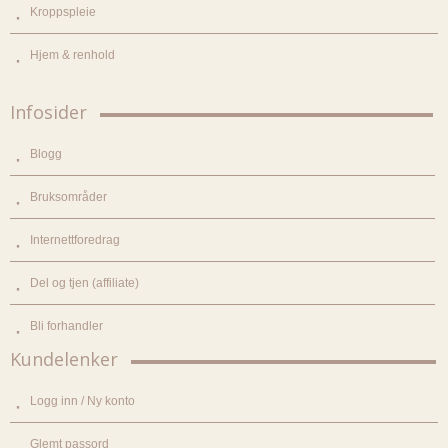
Kroppspleie
Hjem & renhold
Infosider
Blogg
Bruksområder
Internettforedrag
Del og tjen (affiliate)
Bli forhandler
Kundelenker
Logg inn / Ny konto
Glemt passord