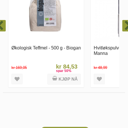
Hvitløkspulver - 45 g - Økologisk -
Koenzym Q10 - U
Manna
Pulver - 70 gram
kr 44,09
kr 48,99
kr 859,05
spar
11
%
KJØP NÅ