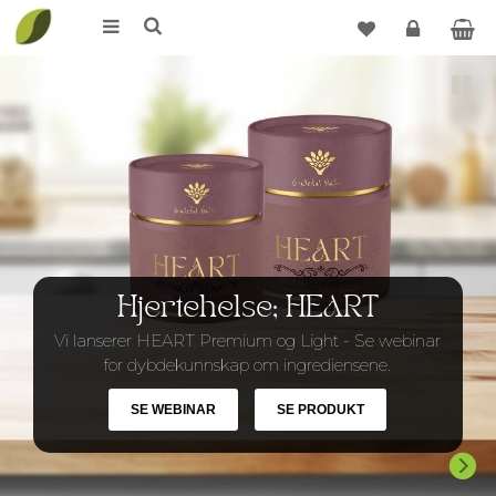
Logg
Pause
inn
Hjertehelse; HEART
Vi lanserer HEART Premium og Light - Se webinar
for dybdekunnskap om ingrediensene.
SE WEBINAR
SE PRODUKT