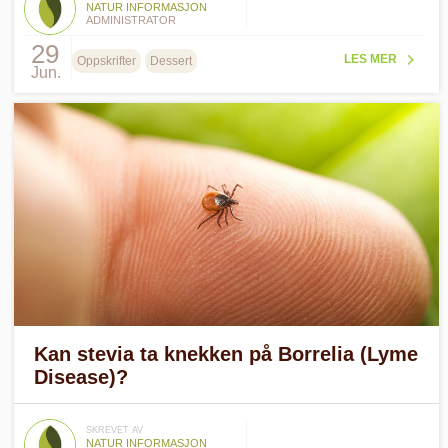
NATUR INFORMASJON
ADMINISTRATOR
29
LES MER
Oppskrifter
Dessert
Jun.
Kan stevia ta knekken på Borrelia (Lyme
Disease)?
SKREVET AV
NATUR INFORMASJON