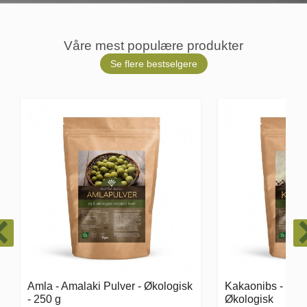
Våre mest populære produkter
Se flere bestselgere
Kakaonibs - Cacao Nibs -
Steviablanding -
Økologisk
enn sukker - 250